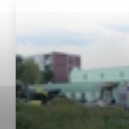
Vyberte úroveň co
Karanténna stanica Malacky
Sčítanie obyvateľov, domov a bytov
2021
Technické cookies
Separovaný zber v meste
Technické súbory cookie 
tým, že umožňujú základn
stránky. Bez týchto súbo
Analytické cookies
Analytické cookies pomáha
aby mohol stránky optimal
možné ich spojiť s konkr