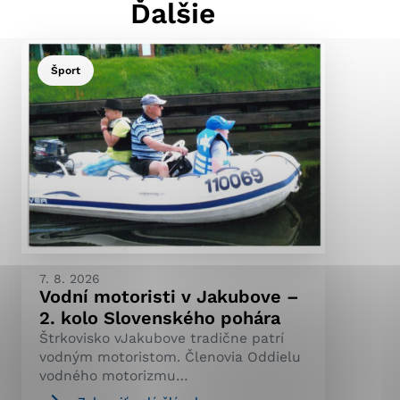
Ďalšie
Šport
ránky uplatniteľnými
pečeným oblastiam webovej
ránok stránku používajú,
ierajú anonymne a nie je
7. 8. 2026
Vodní motoristi v Jakubove –
2. kolo Slovenského pohára
Štrkovisko vJakubove tradične patrí
vodným motoristom. Členovia Oddielu
vodného motorizmu…