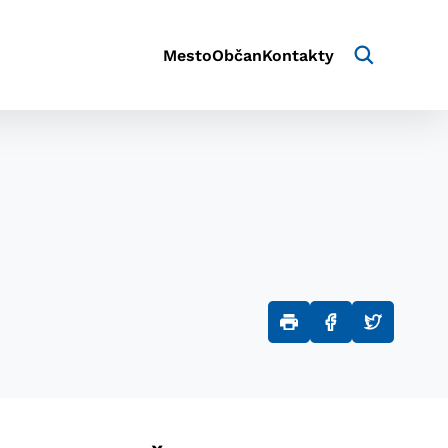
Mesto
Občan
Kontakty
aktivite a preferenciách.
e alebo aby sa uložila