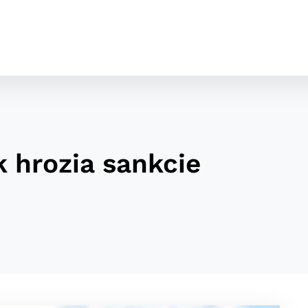
k hrozia sankcie
cookies
o ktorých webové stránky môžu ukladať informácie o vašej 
tomu, aby si webový prehliadač zapamätoval Vaše prihláseni