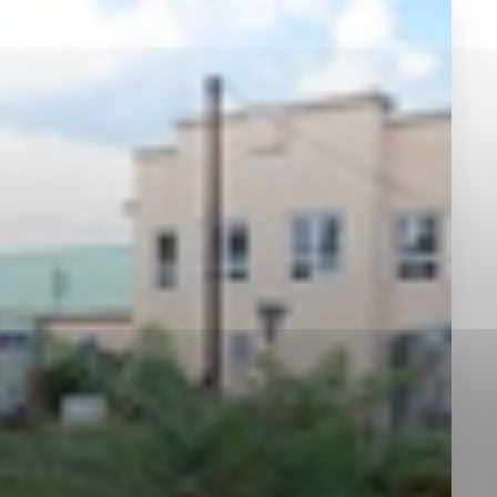
okies, ktorú chcete povoliť
sú pre prevádzku nevyhnutné a pomáhajú urobiť webové st
é funkcie, ako je navigácia na stránke a prístup k zabez
rov cookie nemôže web správne fungovať.
jú prevádzkovateľovi stránok pochopiť, ako návštevníci st
izovať a ponúknuť im lepšiu skúsenosť. Všetky dáta sa zb
étnou osobou.
Povoliť všetko
Uložiť nastavenia
Viac informácií