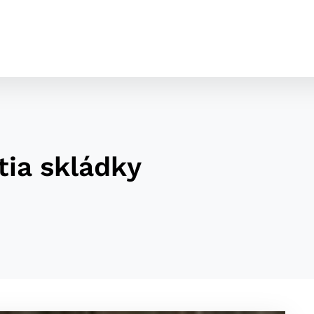
tia skládky
cookies
o ktorých webové stránky môžu ukladať informácie o vašej 
tomu, aby si webový prehliadač zapamätoval Vaše prihláseni