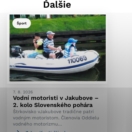
Ďalšie
Šport
ránky uplatniteľnými
pečeným oblastiam webovej
ránok stránku používajú,
ierajú anonymne a nie je
7. 8. 2026
Vodní motoristi v Jakubove –
2. kolo Slovenského pohára
Štrkovisko vJakubove tradične patrí
vodným motoristom. Členovia Oddielu
vodného motorizmu…