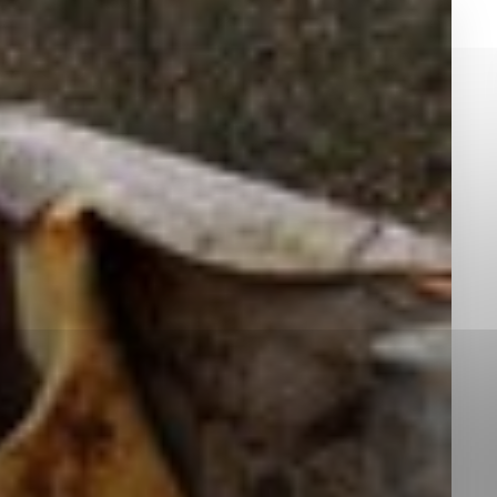
okies, ktorú chcete povoliť
sú pre prevádzku nevyhnutné a pomáhajú urobiť webové st
é funkcie, ako je navigácia na stránke a prístup k zabez
rov cookie nemôže web správne fungovať.
jú prevádzkovateľovi stránok pochopiť, ako návštevníci st
izovať a ponúknuť im lepšiu skúsenosť. Všetky dáta sa zb
étnou osobou.
Povoliť všetko
Uložiť nastavenia
Viac informácií