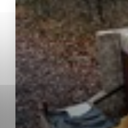
Vyberte úroveň co
Karanténna stanica Malacky
Sčítanie obyvateľov, domov a bytov
2021
Technické cookies
Separovaný zber v meste
Technické súbory cookie 
tým, že umožňujú základn
stránky. Bez týchto súbo
Analytické cookies
Analytické cookies pomáha
aby mohol stránky optimal
možné ich spojiť s konkr