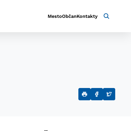
Mesto
Občan
Kontakty
aktivite a preferenciách.
e alebo aby sa uložila