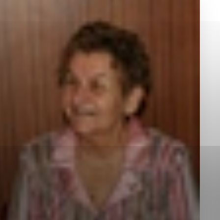
okies, ktorú chcete povoliť
sú pre prevádzku nevyhnutné a pomáhajú urobiť webové st
é funkcie, ako je navigácia na stránke a prístup k zabez
rov cookie nemôže web správne fungovať.
jú prevádzkovateľovi stránok pochopiť, ako návštevníci st
izovať a ponúknuť im lepšiu skúsenosť. Všetky dáta sa zb
étnou osobou.
Povoliť všetko
Uložiť nastavenia
Viac informácií