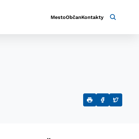
Mesto
Občan
Kontakty
aktivite a preferenciách.
e alebo aby sa uložila