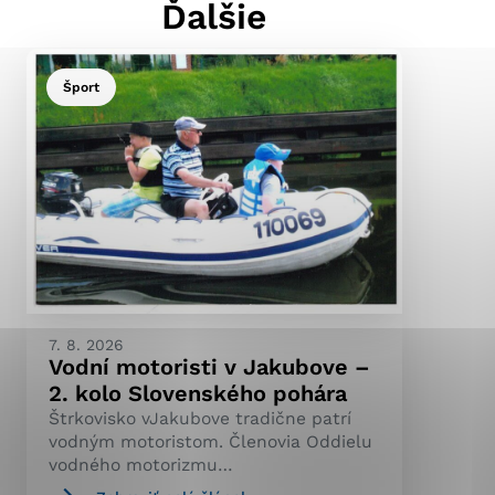
Ďalšie
Šport
ránky uplatniteľnými
pečeným oblastiam webovej
ránok stránku používajú,
ierajú anonymne a nie je
7. 8. 2026
Vodní motoristi v Jakubove –
2. kolo Slovenského pohára
Štrkovisko vJakubove tradične patrí
vodným motoristom. Členovia Oddielu
vodného motorizmu…