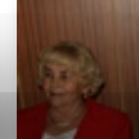
Vyberte úroveň co
Karanténna stanica Malacky
Sčítanie obyvateľov, domov a bytov
2021
Technické cookies
Separovaný zber v meste
Technické súbory cookie 
tým, že umožňujú základn
stránky. Bez týchto súbo
Analytické cookies
Analytické cookies pomáha
aby mohol stránky optimal
možné ich spojiť s konkr