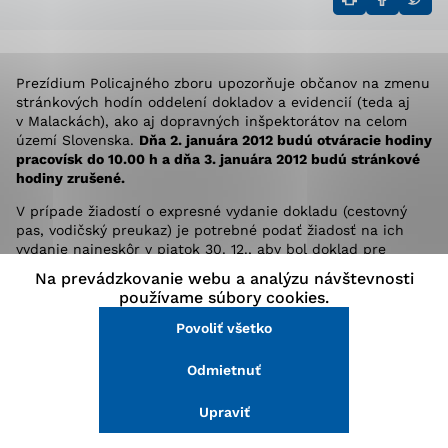
stránke a prístup k zabezpečeným oblastiam webovej
stránky. Bez týchto súborov cookie nemôže web
správne fungovať.
Prezídium Policajného zboru upozorňuje občanov na zmenu
stránkových hodín oddelení dokladov a evidencií (teda aj
Analytické cookies
v Malackách), ako aj dopravných inšpektorátov na celom
území Slovenska.
Dňa 2. januára 2012 budú otváracie hodiny
Analytické cookies pomáhajú prevádzkovateľovi stránok
pracovísk do 10.00 h a dňa 3. januára 2012 budú stránkové
pochopiť, ako návštevníci stránok stránku používajú,
hodiny zrušené.
aby mohol stránky optimalizovať a ponúknuť im lepšiu
skúsenosť. Všetky dáta sa zbierajú anonymne a nie je
V prípade žiadostí o expresné vydanie dokladu (cestovný
možné ich spojiť s konkrétnou osobou.
pas, vodičský preukaz) je potrebné podať žiadosť na ich
vydanie najneskôr v piatok 30. 12., aby bol doklad pre
občana pripravený už 2. januára 2012, kedy si ho bude
Na prevádzkovanie webu a analýzu návštevnosti
Povoliť všetko
môcť do 10.00 h vyzdvihnúť na príslušnom oddelení.
používame súbory cookies.
Dôvodom zmeny stránkových hodín je potreba odstavenia
a technických úprav informačných systémov v uvedených
Povoliť všetko
Uložiť nastavenia
dňoch.
Odmietnuť
Viac informácií
-ts-
Upraviť