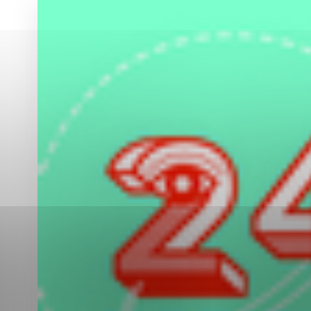
Vyberte úroveň co
Karanténna stanica Malacky
Sčítanie obyvateľov, domov a bytov
2021
Technické cookies
Separovaný zber v meste
Technické súbory cookie 
tým, že umožňujú základn
stránky. Bez týchto súbo
Analytické cookies
Analytické cookies pomáha
aby mohol stránky optimal
možné ich spojiť s konkr