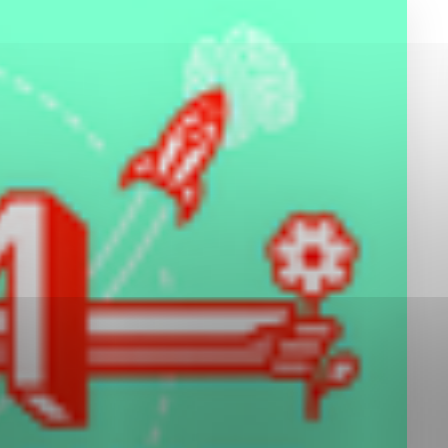
okies, ktorú chcete povoliť
sú pre prevádzku nevyhnutné a pomáhajú urobiť webové st
é funkcie, ako je navigácia na stránke a prístup k zabez
rov cookie nemôže web správne fungovať.
jú prevádzkovateľovi stránok pochopiť, ako návštevníci st
izovať a ponúknuť im lepšiu skúsenosť. Všetky dáta sa zb
étnou osobou.
Povoliť všetko
Uložiť nastavenia
Viac informácií