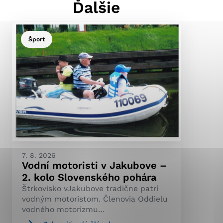
Ďalšie
Šport
ránky uplatniteľnými
pečeným oblastiam webovej
ránok stránku používajú,
ierajú anonymne a nie je
7. 8. 2026
Vodní motoristi v Jakubove –
2. kolo Slovenského pohára
Štrkovisko vJakubove tradične patrí
vodným motoristom. Členovia Oddielu
vodného motorizmu…