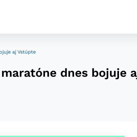
juje aj Vstúpte
 maratóne dnes bojuje a
cookies
o ktorých webové stránky môžu ukladať informácie o vašej 
tomu, aby si webový prehliadač zapamätoval Vaše prihláseni