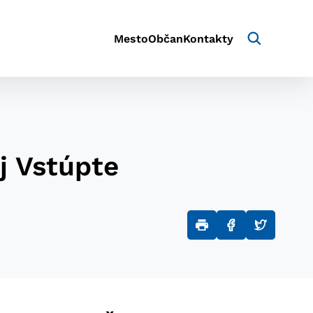
Mesto
Občan
Kontakty
j Vstúpte
aktivite a preferenciách.
e alebo aby sa uložila