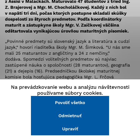
z Assisi v Malackách. Maturovalo 47 študentov z tried Ing.
stránke a prístup k zabezpečeným oblastiam webovej
Z. Brajerovej a Mgr. M. Chocholáčkovej. Každý z nich bol
stránky. Bez týchto súborov cookie nemôže web
v napätí tri dni, počas ktorých postupne skladali skúšky
správne fungovať.
dospelosti zo štyroch predmetov. Podľa koordinátorky
maturít a zástupkyne školy Mgr. V. Zaíčkovej väčšina
odštartovala vynikajúcou úrovňou maturitných písomiek.
Analytické cookies
„Povinné predmety sú slovenský jazyk a literatúra a cudzí
Analytické cookies pomáhajú prevádzkovateľovi stránok
jazyk,“ hovorí riaditeľka školy Mgr. M. Šimková. “U nás sme
pochopiť, ako návštevníci stránok stránku používajú,
mali 25 maturantov z angličtiny a 24 z nemčiny,”
aby mohol stránky optimalizovať a ponúknuť im lepšiu
dodáva. Spomedzi voliteľných predmetov sú najviac
skúsenosť. Všetky dáta sa zbierajú anonymne a nie je
zastúpené náuka o spoločnosti (28 maturantov), geografia
možné ich spojiť s konkrétnou osobou.
(21) a dejepis (16). Predsedníčkou školskej maturitnej
komisie bola hosťujúca pedagogička Mgr. L. Frčová
z Gymnázia na Ul. 1. mája v Malackách.
Na prevádzkovanie webu a analýzu návštevnosti
Povoliť všetko
používame súbory cookies.
Celkovo počas troch dní pracovalo 11 predmetových komisií,
ktorým predsedal vždy hosťujúci učiteľ. Z dvoch
Povoliť všetko
Uložiť nastavenia
skúšajúcich jeden predtým študenta učil. „Súvisí to aj
s tým, že po dvoch prísnych rokoch tzv. nových maturít sa
Odmietnuť
Viac informácií
pomery zmiernili a pri maturitnej skúške sa zohľadňuje aj
predchádzajúci prospech maturanta. Pozitívne je, že
maturitná skúška sa už neskladá z piatich, ale len zo
Upraviť
štyroch predmetov,“ vysvetľuje Ing. Z. Brajerová.