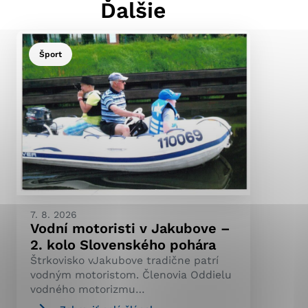
Ďalšie
Šport
ránky uplatniteľnými
pečeným oblastiam webovej
ránok stránku používajú,
ierajú anonymne a nie je
7. 8. 2026
Vodní motoristi v Jakubove –
2. kolo Slovenského pohára
Štrkovisko vJakubove tradične patrí
vodným motoristom. Členovia Oddielu
vodného motorizmu…