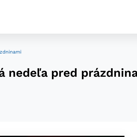
ázdninami
á nedeľa pred prázdnin
cookies
o ktorých webové stránky môžu ukladať informácie o vašej 
tomu, aby si webový prehliadač zapamätoval Vaše prihláseni