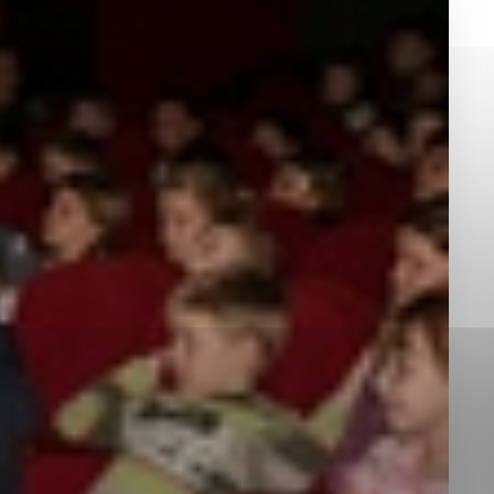
okies, ktorú chcete povoliť
sú pre prevádzku nevyhnutné a pomáhajú urobiť webové st
é funkcie, ako je navigácia na stránke a prístup k zabez
rov cookie nemôže web správne fungovať.
jú prevádzkovateľovi stránok pochopiť, ako návštevníci st
izovať a ponúknuť im lepšiu skúsenosť. Všetky dáta sa zb
étnou osobou.
Povoliť všetko
Uložiť nastavenia
Viac informácií