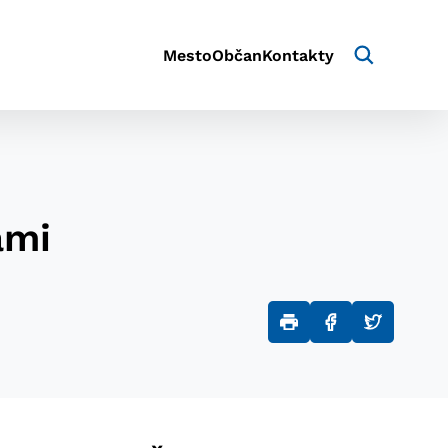
Mesto
Občan
Kontakty
ami
aktivite a preferenciách.
e alebo aby sa uložila