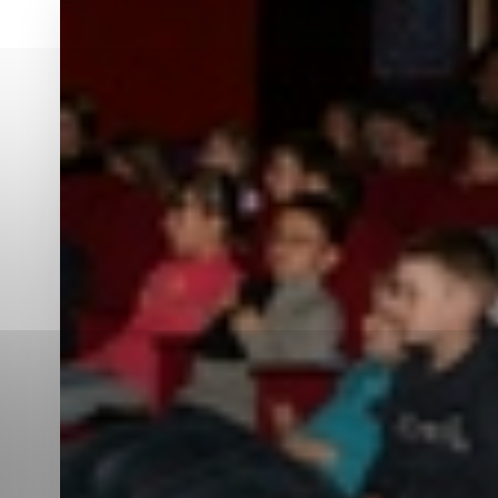
Vyberte úroveň co
Karanténna stanica Malacky
Sčítanie obyvateľov, domov a bytov
2021
Technické cookies
Separovaný zber v meste
Technické súbory cookie 
tým, že umožňujú základn
stránky. Bez týchto súbo
Analytické cookies
Analytické cookies pomáha
aby mohol stránky optimal
možné ich spojiť s konkr