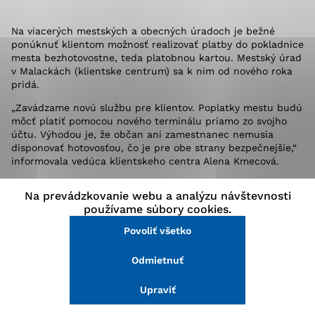
stránke a prístup k zabezpečeným oblastiam webovej
stránky. Bez týchto súborov cookie nemôže web
Na viacerých mestských a obecných úradoch je bežné
správne fungovať.
ponúknuť klientom možnosť realizovať platby do pokladnice
mesta bezhotovostne, teda platobnou kartou. Mestský úrad
v Malackách (klientske centrum) sa k nim od nového roka
Analytické cookies
pridá.
Analytické cookies pomáhajú prevádzkovateľovi stránok
„Zavádzame novú službu pre klientov. Poplatky mestu budú
pochopiť, ako návštevníci stránok stránku používajú,
môcť platiť pomocou nového terminálu priamo zo svojho
aby mohol stránky optimalizovať a ponúknuť im lepšiu
účtu. Výhodou je, že občan ani zamestnanec nemusia
skúsenosť. Všetky dáta sa zbierajú anonymne a nie je
disponovať hotovosťou, čo je pre obe strany bezpečnejšie,“
možné ich spojiť s konkrétnou osobou.
informovala vedúca klientskeho centra Alena Kmecová.
-sisa-
Na prevádzkovanie webu a analýzu návštevnosti
Povoliť všetko
používame súbory cookies.
Povoliť všetko
Uložiť nastavenia
Ďalšie
Odmietnuť
Viac informácií
Upraviť
Šport