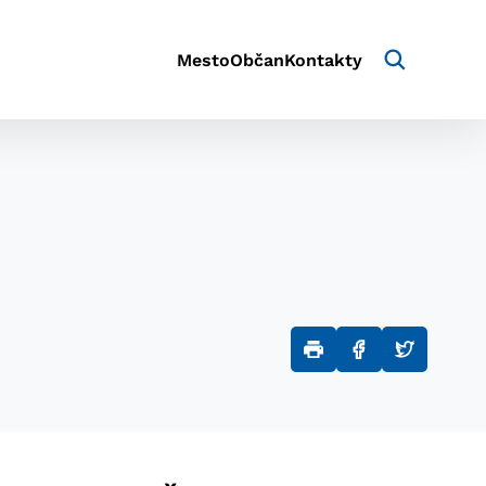
Mesto
Občan
Kontakty
aktivite a preferenciách.
e alebo aby sa uložila