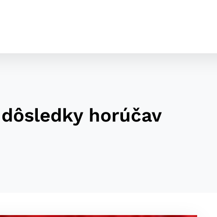
j dôsledky horúčav
cookies
o ktorých webové stránky môžu ukladať informácie o vašej 
tomu, aby si webový prehliadač zapamätoval Vaše prihláseni