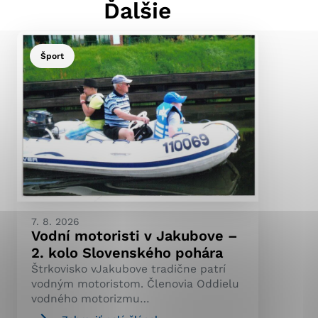
Ďalšie
Šport
ránky uplatniteľnými
pečeným oblastiam webovej
ránok stránku používajú,
ierajú anonymne a nie je
7. 8. 2026
Vodní motoristi v Jakubove –
2. kolo Slovenského pohára
Štrkovisko vJakubove tradične patrí
vodným motoristom. Členovia Oddielu
vodného motorizmu…