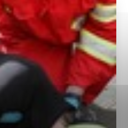
okies, ktorú chcete povoliť
sú pre prevádzku nevyhnutné a pomáhajú urobiť webové st
é funkcie, ako je navigácia na stránke a prístup k zabez
rov cookie nemôže web správne fungovať.
jú prevádzkovateľovi stránok pochopiť, ako návštevníci st
izovať a ponúknuť im lepšiu skúsenosť. Všetky dáta sa zb
étnou osobou.
Povoliť všetko
Uložiť nastavenia
Viac informácií