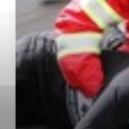
Vyberte úroveň co
Karanténna stanica Malacky
Sčítanie obyvateľov, domov a bytov
2021
Technické cookies
Separovaný zber v meste
Technické súbory cookie 
tým, že umožňujú základn
stránky. Bez týchto súbo
Analytické cookies
Analytické cookies pomáha
aby mohol stránky optimal
možné ich spojiť s konkr