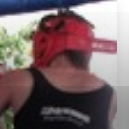
okies, ktorú chcete povoliť
sú pre prevádzku nevyhnutné a pomáhajú urobiť webové st
é funkcie, ako je navigácia na stránke a prístup k zabez
rov cookie nemôže web správne fungovať.
jú prevádzkovateľovi stránok pochopiť, ako návštevníci st
izovať a ponúknuť im lepšiu skúsenosť. Všetky dáta sa zb
étnou osobou.
Povoliť všetko
Uložiť nastavenia
Viac informácií