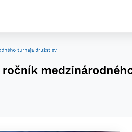
odného turnaja družstiev
. ročník medzinárodného
cookies
o ktorých webové stránky môžu ukladať informácie o vašej 
tomu, aby si webový prehliadač zapamätoval Vaše prihláseni