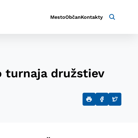
Mesto
Občan
Kontakty
 turnaja družstiev
aktivite a preferenciách.
e alebo aby sa uložila