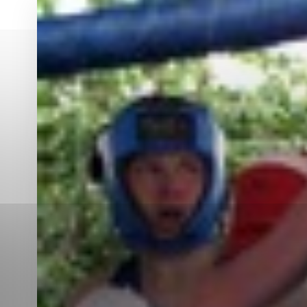
Vyberte úroveň co
Karanténna stanica Malacky
Sčítanie obyvateľov, domov a bytov
2021
Technické cookies
Separovaný zber v meste
Technické súbory cookie 
tým, že umožňujú základn
stránky. Bez týchto súbo
Analytické cookies
Analytické cookies pomáha
aby mohol stránky optimal
možné ich spojiť s konkr