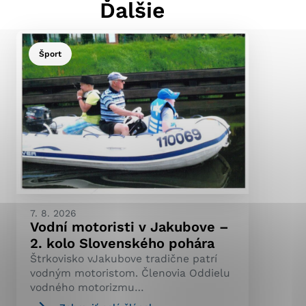
Ďalšie
Šport
ránky uplatniteľnými
pečeným oblastiam webovej
ránok stránku používajú,
ierajú anonymne a nie je
7. 8. 2026
Vodní motoristi v Jakubove –
2. kolo Slovenského pohára
Štrkovisko vJakubove tradične patrí
vodným motoristom. Členovia Oddielu
vodného motorizmu…