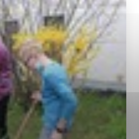
okies, ktorú chcete povoliť
sú pre prevádzku nevyhnutné a pomáhajú urobiť webové st
é funkcie, ako je navigácia na stránke a prístup k zabez
rov cookie nemôže web správne fungovať.
jú prevádzkovateľovi stránok pochopiť, ako návštevníci st
izovať a ponúknuť im lepšiu skúsenosť. Všetky dáta sa zb
étnou osobou.
Povoliť všetko
Uložiť nastavenia
Viac informácií