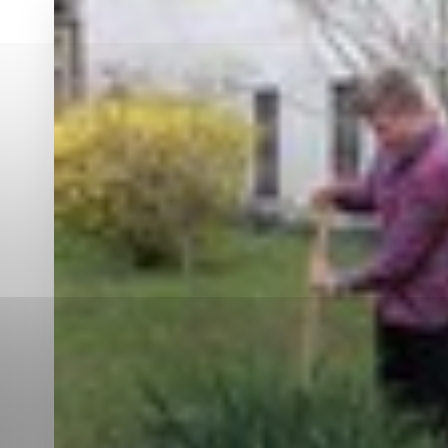
Vyberte úroveň co
Karanténna stanica Malacky
Sčítanie obyvateľov, domov a bytov
2021
Technické cookies
Separovaný zber v meste
Technické súbory cookie 
tým, že umožňujú základn
stránky. Bez týchto súbo
Analytické cookies
Analytické cookies pomáha
aby mohol stránky optimal
možné ich spojiť s konkr