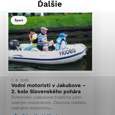
Ďalšie
Šport
ránky uplatniteľnými
pečeným oblastiam webovej
ránok stránku používajú,
ierajú anonymne a nie je
7. 8. 2026
Vodní motoristi v Jakubove –
2. kolo Slovenského pohára
Štrkovisko vJakubove tradične patrí
vodným motoristom. Členovia Oddielu
vodného motorizmu…