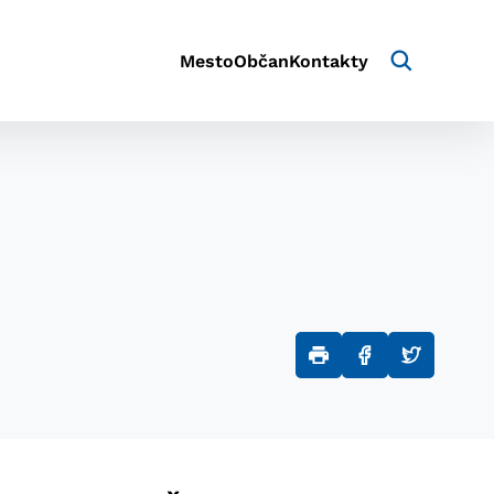
Mesto
Občan
Kontakty
aktivite a preferenciách.
e alebo aby sa uložila