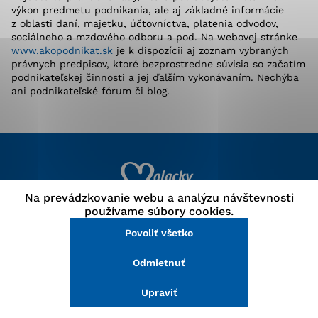
výkon predmetu podnikania, ale aj základné informácie
stránke a prístup k zabezpečeným oblastiam webovej
z oblasti daní, majetku, účtovníctva, platenia odvodov,
stránky. Bez týchto súborov cookie nemôže web
sociálneho a mzdového odboru a pod. Na webovej stránke
správne fungovať.
www.akopodnikat.sk
je k dispozícii aj zoznam vybraných
právnych predpisov, ktoré bezprostredne súvisia so začatím
podnikateľskej činnosti a jej ďalším vykonávaním. Nechýba
Analytické cookies
ani podnikateľské fórum či blog.
Analytické cookies pomáhajú prevádzkovateľovi stránok
pochopiť, ako návštevníci stránok stránku používajú,
aby mohol stránky optimalizovať a ponúknuť im lepšiu
skúsenosť. Všetky dáta sa zbierajú anonymne a nie je
možné ich spojiť s konkrétnou osobou.
Na prevádzkovanie webu a analýzu návštevnosti
Povoliť všetko
používame súbory cookies.
Povoliť všetko
Uložiť nastavenia
Odmietnuť
Mesto Malacky
Viac informácií
Upraviť
Samospráva mesta
Mestské zastupiteľstvo