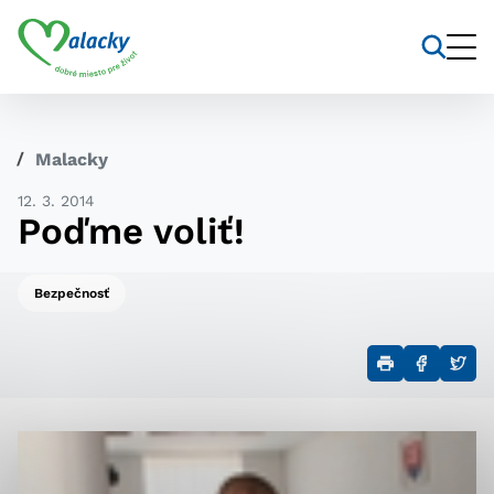
Vyhľadávanie
Nastavenie cookies
Malacky
Cookies sú malé súbory, do ktorých webové stránky
12. 3. 2014
môžu ukladať informácie o vašej aktivite a
Poďme voliť!
preferenciách. Používajú sa napríklad k tomu, aby si
webový prehliadač zapamätoval Vaše prihlásenie alebo
aby sa uložila Vaša voľba v tomto okne.
Bezpečnosť
Vyberte úroveň cookies, ktorú
chcete povoliť
Technické cookies
Technické súbory cookie sú pre prevádzku nevyhnutné
a pomáhajú urobiť webové stránky uplatniteľnými tým,
že umožňujú základné funkcie, ako je navigácia na