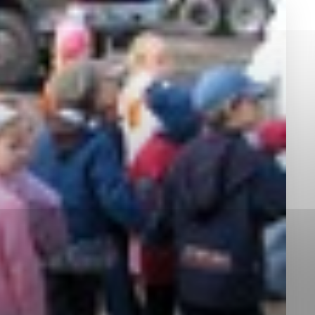
okies, ktorú chcete povoliť
sú pre prevádzku nevyhnutné a pomáhajú urobiť webové st
é funkcie, ako je navigácia na stránke a prístup k zabez
rov cookie nemôže web správne fungovať.
jú prevádzkovateľovi stránok pochopiť, ako návštevníci st
izovať a ponúknuť im lepšiu skúsenosť. Všetky dáta sa zb
étnou osobou.
Povoliť všetko
Uložiť nastavenia
Viac informácií