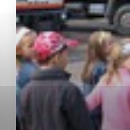
Vyberte úroveň co
Karanténna stanica Malacky
Sčítanie obyvateľov, domov a bytov
2021
Technické cookies
Separovaný zber v meste
Technické súbory cookie 
tým, že umožňujú základn
stránky. Bez týchto súbo
Analytické cookies
Analytické cookies pomáha
aby mohol stránky optimal
možné ich spojiť s konkr