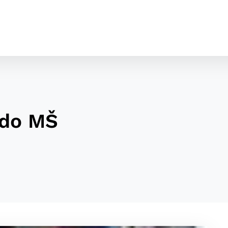
 do MŠ
cookies
o ktorých webové stránky môžu ukladať informácie o vašej 
tomu, aby si webový prehliadač zapamätoval Vaše prihláseni