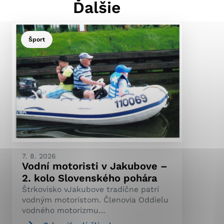
Ďalšie
Šport
ránky uplatniteľnými
pečeným oblastiam webovej
ránok stránku používajú,
ierajú anonymne a nie je
7. 8. 2026
Vodní motoristi v Jakubove –
2. kolo Slovenského pohára
Štrkovisko vJakubove tradične patrí
vodným motoristom. Členovia Oddielu
vodného motorizmu…