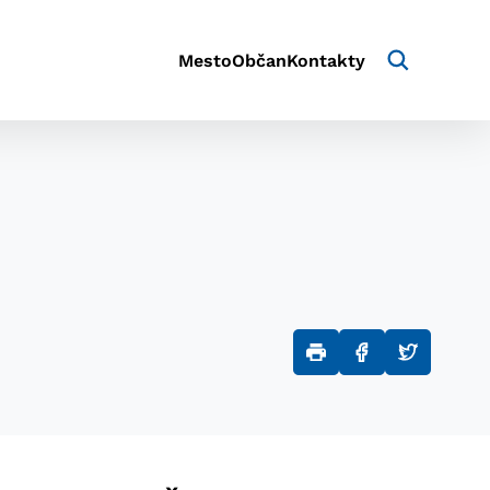
Mesto
Občan
Kontakty
aktivite a preferenciách.
e alebo aby sa uložila