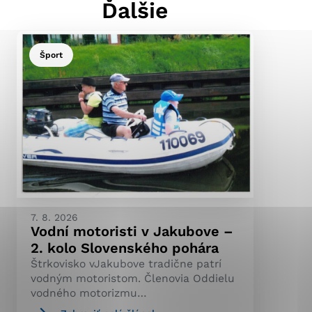
Ďalšie
Šport
ránky uplatniteľnými
pečeným oblastiam webovej
ránok stránku používajú,
ierajú anonymne a nie je
7. 8. 2026
Vodní motoristi v Jakubove –
2. kolo Slovenského pohára
Štrkovisko vJakubove tradične patrí
vodným motoristom. Členovia Oddielu
vodného motorizmu…