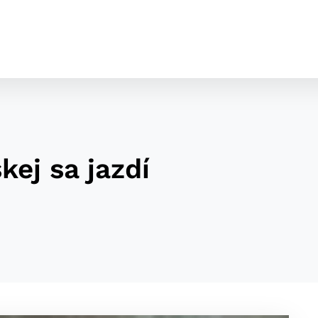
kej sa jazdí
cookies
o ktorých webové stránky môžu ukladať informácie o vašej 
tomu, aby si webový prehliadač zapamätoval Vaše prihláseni