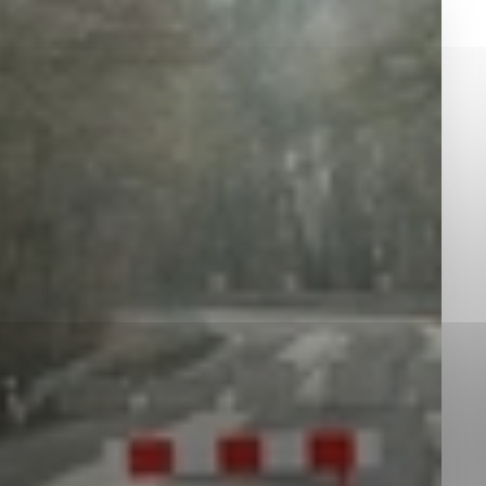
okies, ktorú chcete povoliť
sú pre prevádzku nevyhnutné a pomáhajú urobiť webové st
é funkcie, ako je navigácia na stránke a prístup k zabez
rov cookie nemôže web správne fungovať.
jú prevádzkovateľovi stránok pochopiť, ako návštevníci st
izovať a ponúknuť im lepšiu skúsenosť. Všetky dáta sa zb
étnou osobou.
Povoliť všetko
Uložiť nastavenia
Viac informácií