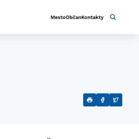
Mesto
Občan
Kontakty
aktivite a preferenciách.
e alebo aby sa uložila