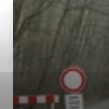
Vyberte úroveň co
Karanténna stanica Malacky
Sčítanie obyvateľov, domov a bytov
2021
Technické cookies
Separovaný zber v meste
Technické súbory cookie 
tým, že umožňujú základn
stránky. Bez týchto súbo
Analytické cookies
Analytické cookies pomáha
aby mohol stránky optimal
možné ich spojiť s konkr