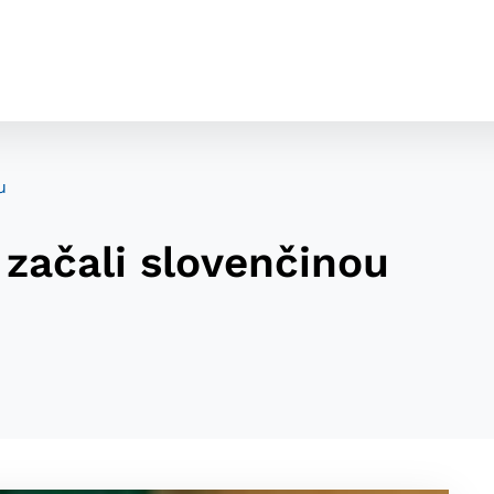
u
začali slovenčinou
cookies
o ktorých webové stránky môžu ukladať informácie o vašej 
tomu, aby si webový prehliadač zapamätoval Vaše prihláseni