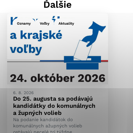
Ďalšie
Oznamy
Voľby
Aktuality
ránky uplatniteľnými
pečeným oblastiam webovej
ránok stránku používajú,
ierajú anonymne a nie je
6. 8. 2026
Do 25. augusta sa podávajú
kandidátky do komunálnych
a župných volieb
Na podanie kandidátok do
komunálnych ažupných volieb
ostávajú necelé tri týždne.