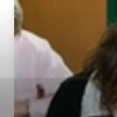
Vyberte úroveň co
Karanténna stanica Malacky
Sčítanie obyvateľov, domov a bytov
2021
Technické cookies
Separovaný zber v meste
Technické súbory cookie 
tým, že umožňujú základn
stránky. Bez týchto súbo
Analytické cookies
Analytické cookies pomáha
aby mohol stránky optimal
možné ich spojiť s konkr