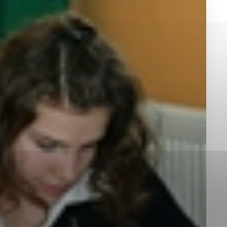
okies, ktorú chcete povoliť
sú pre prevádzku nevyhnutné a pomáhajú urobiť webové st
é funkcie, ako je navigácia na stránke a prístup k zabez
rov cookie nemôže web správne fungovať.
jú prevádzkovateľovi stránok pochopiť, ako návštevníci st
izovať a ponúknuť im lepšiu skúsenosť. Všetky dáta sa zb
étnou osobou.
Povoliť všetko
Uložiť nastavenia
Viac informácií