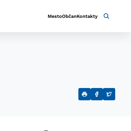
Mesto
Občan
Kontakty
aktivite a preferenciách.
e alebo aby sa uložila