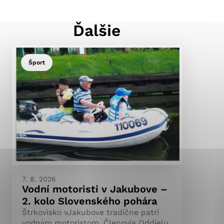
Ďalšie
ránky uplatniteľnými
pečeným oblastiam webovej
Šport
ránok stránku používajú,
ierajú anonymne a nie je
7. 8. 2026
Vodní motoristi v Jakubove –
2. kolo Slovenského pohára
Štrkovisko vJakubove tradične patrí
vodným motoristom. Členovia Oddielu