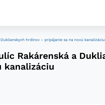
uklianskych hrdinov – pripájanie sa na novú kanalizáciu
líc Rakárenská a Dukli
ú kanalizáciu
cookies
o ktorých webové stránky môžu ukladať informácie o vašej 
tomu, aby si webový prehliadač zapamätoval Vaše prihláseni