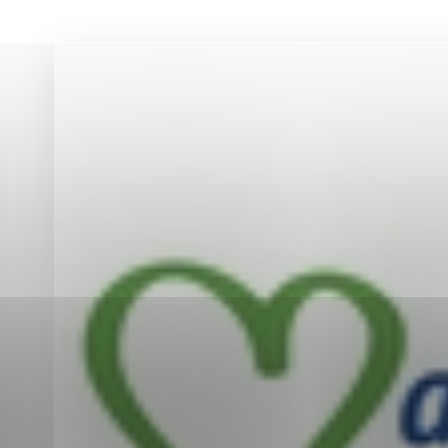
Vyberte úroveň co
Karanténna stanica Malacky
Sčítanie obyvateľov, domov a bytov
2021
Technické cookies
Separovaný zber v meste
Technické súbory cookie 
tým, že umožňujú základn
stránky. Bez týchto súbo
Analytické cookies
Analytické cookies pomáha
aby mohol stránky optimal
možné ich spojiť s konkr