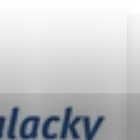
okies, ktorú chcete povoliť
sú pre prevádzku nevyhnutné a pomáhajú urobiť webové st
é funkcie, ako je navigácia na stránke a prístup k zabez
rov cookie nemôže web správne fungovať.
jú prevádzkovateľovi stránok pochopiť, ako návštevníci st
izovať a ponúknuť im lepšiu skúsenosť. Všetky dáta sa zb
étnou osobou.
Povoliť všetko
Uložiť nastavenia
Viac informácií