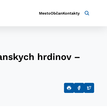
Mesto
Občan
Kontakty
anskych hrdinov –
aktivite a preferenciách.
e alebo aby sa uložila