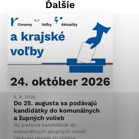
Ďalšie
Oznamy
Voľby
Aktuality
ránky uplatniteľnými
pečeným oblastiam webovej
ránok stránku používajú,
ierajú anonymne a nie je
6. 8. 2026
Do 25. augusta sa podávajú
kandidátky do komunálnych
a župných volieb
Na podanie kandidátok do
komunálnych ažupných volieb
ostávajú necelé tri týždne.