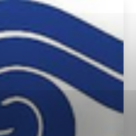
okies, ktorú chcete povoliť
sú pre prevádzku nevyhnutné a pomáhajú urobiť webové st
é funkcie, ako je navigácia na stránke a prístup k zabez
rov cookie nemôže web správne fungovať.
jú prevádzkovateľovi stránok pochopiť, ako návštevníci st
izovať a ponúknuť im lepšiu skúsenosť. Všetky dáta sa zb
étnou osobou.
Povoliť všetko
Uložiť nastavenia
Viac informácií