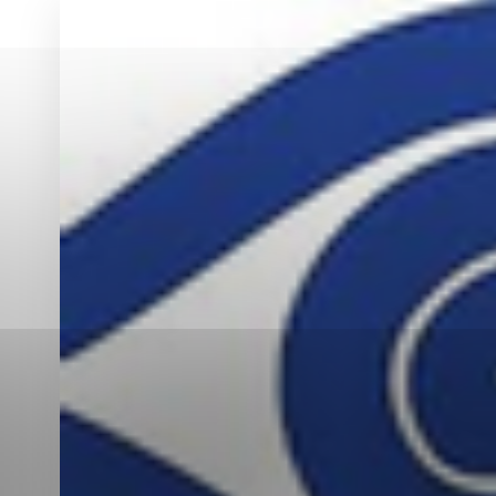
Vyberte úroveň co
Karanténna stanica Malacky
Sčítanie obyvateľov, domov a bytov
2021
Technické cookies
Separovaný zber v meste
Technické súbory cookie 
tým, že umožňujú základn
stránky. Bez týchto súbo
Analytické cookies
Analytické cookies pomáha
aby mohol stránky optimal
možné ich spojiť s konkr