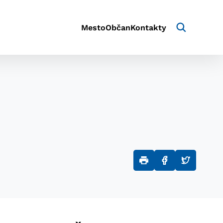
Mesto
Občan
Kontakty
aktivite a preferenciách.
e alebo aby sa uložila