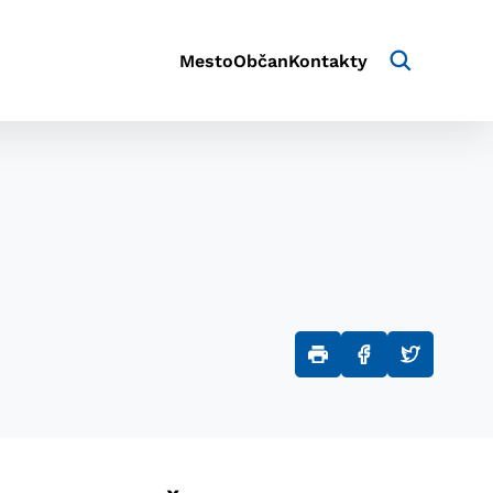
Mesto
Občan
Kontakty
aktivite a preferenciách.
e alebo aby sa uložila