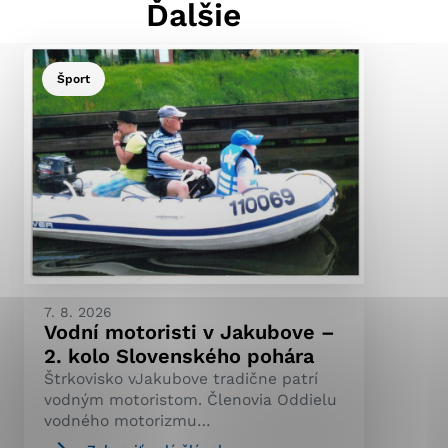
Ďalšie
Šport
ránky uplatniteľnými
pečeným oblastiam webovej
ránok stránku používajú,
ierajú anonymne a nie je
7. 8. 2026
Vodní motoristi v Jakubove –
2. kolo Slovenského pohára
Štrkovisko vJakubove tradične patrí
vodným motoristom. Členovia Oddielu
vodného motorizmu…