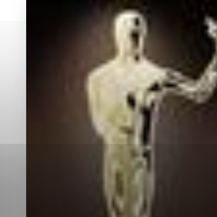
Vyberte úroveň co
Karanténna stanica Malacky
Sčítanie obyvateľov, domov a bytov
2021
Technické cookies
Separovaný zber v meste
Technické súbory cookie 
tým, že umožňujú základn
stránky. Bez týchto súbo
Analytické cookies
Analytické cookies pomáha
aby mohol stránky optimal
možné ich spojiť s konkr