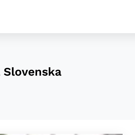
a Slovenska
cookies
o ktorých webové stránky môžu ukladať informácie o vašej 
tomu, aby si webový prehliadač zapamätoval Vaše prihláseni