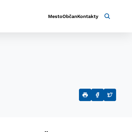
Mesto
Občan
Kontakty
aktivite a preferenciách.
e alebo aby sa uložila