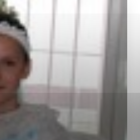
okies, ktorú chcete povoliť
sú pre prevádzku nevyhnutné a pomáhajú urobiť webové st
é funkcie, ako je navigácia na stránke a prístup k zabez
rov cookie nemôže web správne fungovať.
jú prevádzkovateľovi stránok pochopiť, ako návštevníci st
izovať a ponúknuť im lepšiu skúsenosť. Všetky dáta sa zb
étnou osobou.
Povoliť všetko
Uložiť nastavenia
Viac informácií