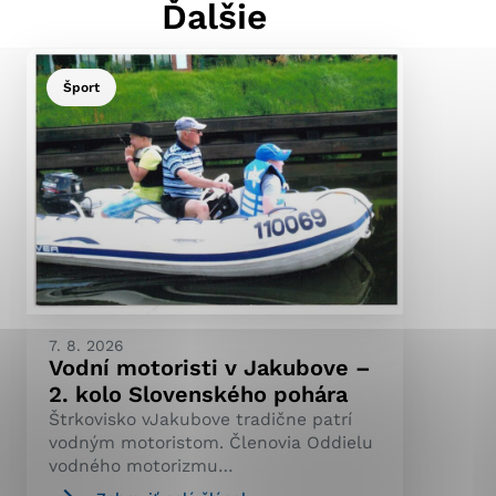
Ďalšie
Šport
ránky uplatniteľnými
pečeným oblastiam webovej
ránok stránku používajú,
ierajú anonymne a nie je
7. 8. 2026
Vodní motoristi v Jakubove –
2. kolo Slovenského pohára
Štrkovisko vJakubove tradične patrí
vodným motoristom. Členovia Oddielu
vodného motorizmu…