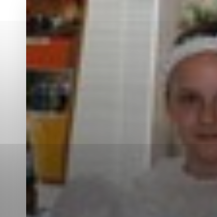
Vyberte úroveň co
Karanténna stanica Malacky
Sčítanie obyvateľov, domov a bytov
2021
Technické cookies
Separovaný zber v meste
Technické súbory cookie 
tým, že umožňujú základn
stránky. Bez týchto súbo
Analytické cookies
Analytické cookies pomáha
aby mohol stránky optimal
možné ich spojiť s konkr