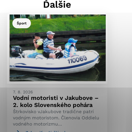
Ďalšie
Šport
ránky uplatniteľnými
pečeným oblastiam webovej
ránok stránku používajú,
ierajú anonymne a nie je
7. 8. 2026
Vodní motoristi v Jakubove –
2. kolo Slovenského pohára
Štrkovisko vJakubove tradične patrí
vodným motoristom. Členovia Oddielu
vodného motorizmu…