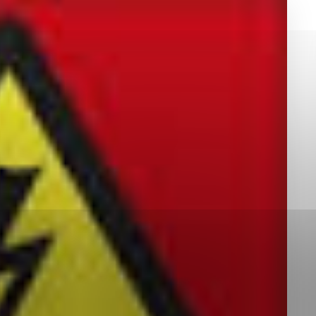
okies, ktorú chcete povoliť
sú pre prevádzku nevyhnutné a pomáhajú urobiť webové st
é funkcie, ako je navigácia na stránke a prístup k zabez
rov cookie nemôže web správne fungovať.
jú prevádzkovateľovi stránok pochopiť, ako návštevníci st
izovať a ponúknuť im lepšiu skúsenosť. Všetky dáta sa zb
étnou osobou.
Povoliť všetko
Uložiť nastavenia
Viac informácií