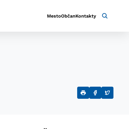
Mesto
Občan
Kontakty
aktivite a preferenciách.
e alebo aby sa uložila