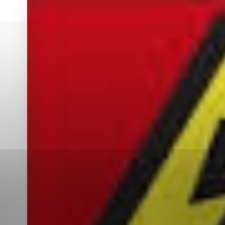
Vyberte úroveň co
Karanténna stanica Malacky
Sčítanie obyvateľov, domov a bytov
2021
Technické cookies
Separovaný zber v meste
Technické súbory cookie 
tým, že umožňujú základn
stránky. Bez týchto súbo
Analytické cookies
Analytické cookies pomáha
aby mohol stránky optimal
možné ich spojiť s konkr