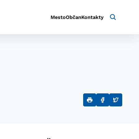
Mesto
Občan
Kontakty
aktivite a preferenciách.
e alebo aby sa uložila