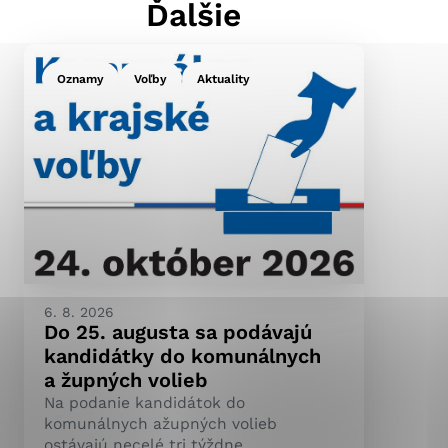
Ďalšie
Oznamy
Voľby
Aktuality
ránky uplatniteľnými
pečeným oblastiam webovej
ránok stránku používajú,
ierajú anonymne a nie je
6. 8. 2026
Do 25. augusta sa podávajú
kandidátky do komunálnych
a župných volieb
Na podanie kandidátok do
komunálnych ažupných volieb
ostávajú necelé tri týždne.