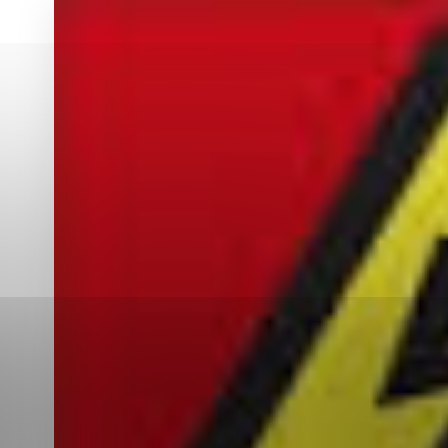
Vyberte úroveň co
Karanténna stanica Malacky
Sčítanie obyvateľov, domov a bytov
2021
Technické cookies
Separovaný zber v meste
Technické súbory cookie 
tým, že umožňujú základn
stránky. Bez týchto súbo
Analytické cookies
Analytické cookies pomáha
aby mohol stránky optimal
možné ich spojiť s konkr