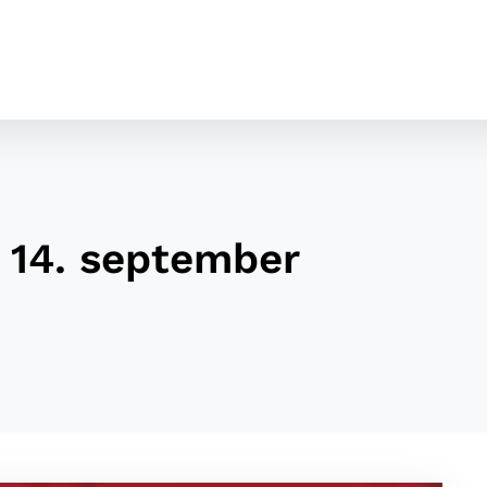
– 14. september
cookies
o ktorých webové stránky môžu ukladať informácie o vašej 
tomu, aby si webový prehliadač zapamätoval Vaše prihláseni