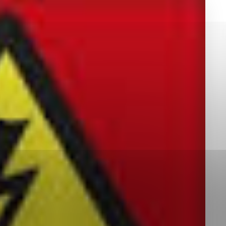
okies, ktorú chcete povoliť
sú pre prevádzku nevyhnutné a pomáhajú urobiť webové st
é funkcie, ako je navigácia na stránke a prístup k zabez
rov cookie nemôže web správne fungovať.
jú prevádzkovateľovi stránok pochopiť, ako návštevníci st
izovať a ponúknuť im lepšiu skúsenosť. Všetky dáta sa zb
étnou osobou.
Povoliť všetko
Uložiť nastavenia
Viac informácií