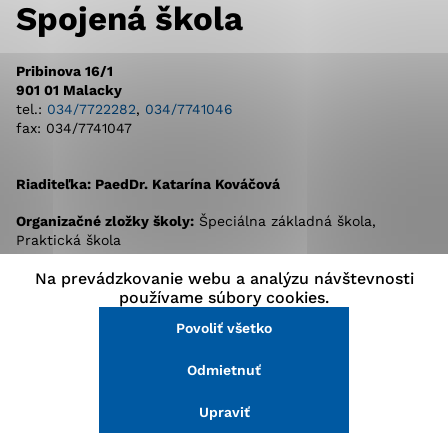
Spojená škola
stránke a prístup k zabezpečeným oblastiam webovej
stránky. Bez týchto súborov cookie nemôže web
správne fungovať.
Pribinova 16/1
901 01 Malacky
tel.:
034/7722282
,
034/7741046
Analytické cookies
fax: 034/7741047
Analytické cookies pomáhajú prevádzkovateľovi stránok
pochopiť, ako návštevníci stránok stránku používajú,
Riaditeľka: PaedDr. Katarína Kováčová
aby mohol stránky optimalizovať a ponúknuť im lepšiu
skúsenosť. Všetky dáta sa zbierajú anonymne a nie je
Organizačné zložky školy:
Špeciálna základná škola,
možné ich spojiť s konkrétnou osobou.
Praktická škola
Na prevádzkovanie webu a analýzu návštevnosti
web:
https://spskma.edupage.org/
Povoliť všetko
používame súbory cookies.
e-mail:
skola@specialnaskolamalacky.sk
Povoliť všetko
Uložiť nastavenia
Odmietnuť
Viac informácií
Upraviť