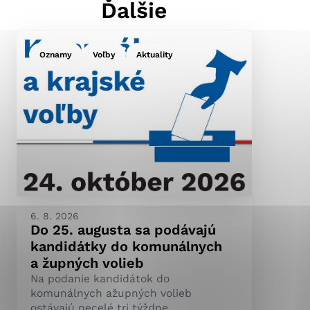
Ďalšie
Oznamy
Voľby
Aktuality
ránky uplatniteľnými
pečeným oblastiam webovej
ránok stránku používajú,
ierajú anonymne a nie je
6. 8. 2026
Do 25. augusta sa podávajú
kandidátky do komunálnych
a župných volieb
Na podanie kandidátok do
komunálnych ažupných volieb
ostávajú necelé tri týždne.