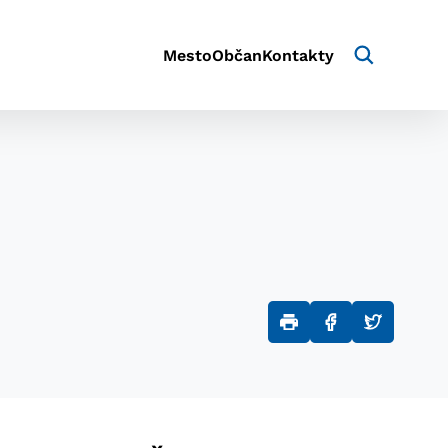
Mesto
Občan
Kontakty
aktivite a preferenciách.
e alebo aby sa uložila