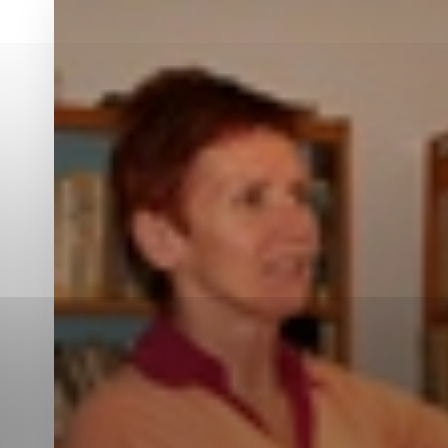
Vyberte úroveň co
Karanténna stanica Malacky
Sčítanie obyvateľov, domov a bytov
2021
Technické cookies
Separovaný zber v meste
Technické súbory cookie 
tým, že umožňujú základn
stránky. Bez týchto súbo
Analytické cookies
Analytické cookies pomáha
aby mohol stránky optimal
možné ich spojiť s konkr