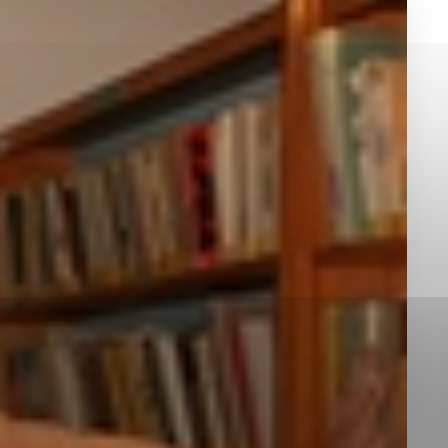
okies, ktorú chcete povoliť
sú pre prevádzku nevyhnutné a pomáhajú urobiť webové st
é funkcie, ako je navigácia na stránke a prístup k zabez
rov cookie nemôže web správne fungovať.
jú prevádzkovateľovi stránok pochopiť, ako návštevníci st
izovať a ponúknuť im lepšiu skúsenosť. Všetky dáta sa zb
étnou osobou.
Povoliť všetko
Uložiť nastavenia
Viac informácií