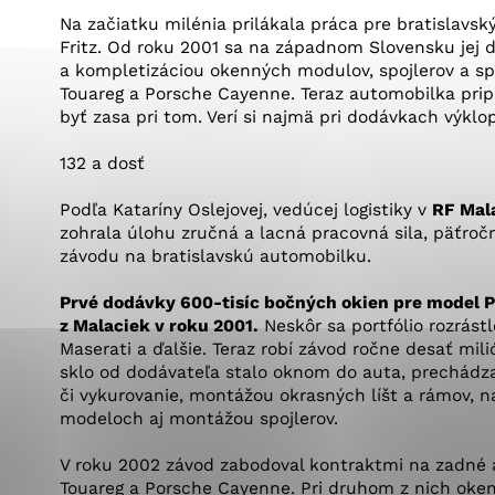
Vyberte úroveň co
Karanténna stanica Malacky
Na začiatku milénia prilákala práca pre bratislav
Sčítanie obyvateľov, domov a bytov
Fritz. Od roku 2001 sa na západnom Slovensku jej 
2021
Technické cookies
Separovaný zber v meste
a kompletizáciou okenných modulov, spojlerov a sp
Touareg a Porsche Cayenne. Teraz automobilka prip
Technické súbory cookie 
byť zasa pri tom. Verí si najmä pri dodávkach výkl
tým, že umožňujú základn
stránky. Bez týchto súbo
132 a dosť
Analytické cookies
Podľa Kataríny Oslejovej, vedúcej logistiky v
RF Mal
zohrala úlohu zručná a lacná pracovná sila, päťroč
Analytické cookies pomáha
závodu na bratislavskú automobilku.
aby mohol stránky optimal
možné ich spojiť s konkr
Prvé dodávky 600-tisíc bočných okien pre model Po
z Malaciek v roku 2001.
Neskôr sa portfólio rozrást
Maserati a ďalšie. Teraz robí závod ročne desať mil
sklo od dodávateľa stalo oknom do auta, prechádz
či vykurovanie, montážou okrasných líšt a rámov, n
modeloch aj montážou spojlerov.
V roku 2002 závod zabodoval kontraktmi na zadné 
Touareg a Porsche Cayenne. Pri druhom z nich oken