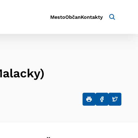
Mesto
Občan
Kontakty
Malacky)
aktivite a preferenciách.
e alebo aby sa uložila