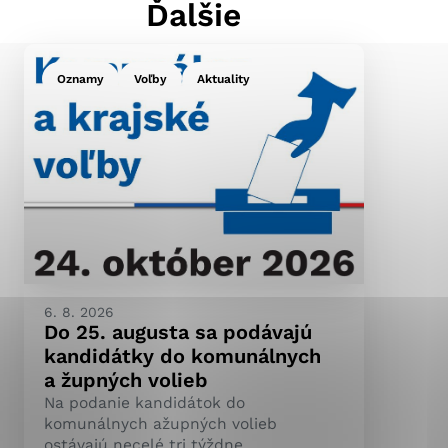
Ďalšie
Oznamy
Voľby
Aktuality
ránky uplatniteľnými
pečeným oblastiam webovej
ránok stránku používajú,
ierajú anonymne a nie je
6. 8. 2026
Do 25. augusta sa podávajú
kandidátky do komunálnych
a župných volieb
Na podanie kandidátok do
komunálnych ažupných volieb
ostávajú necelé tri týždne.