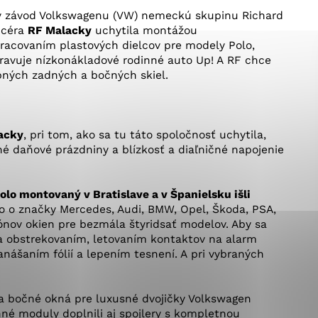
okies, ktorú chcete povoliť
ský závod Volkswagenu (VW) nemeckú skupinu Richard
dcéra
RF Malacky
uchytila montážou
racovaním plastových dielcov pre modely Polo,
ravuje nízkonákladové rodinné auto Up! A RF chce
sú pre prevádzku nevyhnutné a pomáhajú urobiť webové st
opných zadných a bočných skiel.
é funkcie, ako je navigácia na stránke a prístup k zabez
rov cookie nemôže web správne fungovať.
acky
, pri tom, ako sa tu táto spoločnosť uchytila,
né daňové prázdniny a blízkosť a diaľničné napojenie
jú prevádzkovateľovi stránok pochopiť, ako návštevníci st
izovať a ponúknuť im lepšiu skúsenosť. Všetky dáta sa zb
étnou osobou.
lo montovaný v Bratislave a v Španielsku išli
lo o značky Mercedes, Audi, BMW, Opel, Škoda, PSA,
iónov okien pre bezmála štyridsať modelov. Aby sa
a obstrekovaním, letovaním kontaktov na alarm
Povoliť všetko
Uložiť nastavenia
Viac informácií
anášaním fólií a lepením tesnení. A pri vybraných
a bočné okná pre luxusné dvojičky Volkswagen
né moduly doplnili aj spojlery s kompletnou