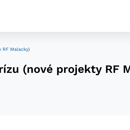
ty RF Malacky)
rízu (nové projekty RF 
cookies
o ktorých webové stránky môžu ukladať informácie o vašej 
tomu, aby si webový prehliadač zapamätoval Vaše prihláseni