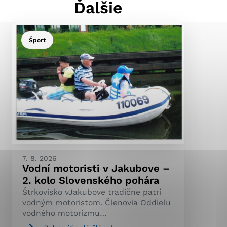
Ďalšie
Šport
ránky uplatniteľnými
pečeným oblastiam webovej
ránok stránku používajú,
ierajú anonymne a nie je
7. 8. 2026
Vodní motoristi v Jakubove –
2. kolo Slovenského pohára
Štrkovisko vJakubove tradične patrí
vodným motoristom. Členovia Oddielu
vodného motorizmu…