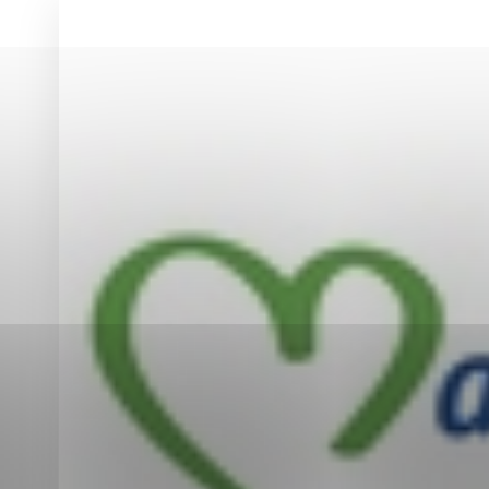
Vyberte úroveň co
Karanténna stanica Malacky
Sčítanie obyvateľov, domov a bytov
2021
Technické cookies
Separovaný zber v meste
Technické súbory cookie 
tým, že umožňujú základn
stránky. Bez týchto súbo
Analytické cookies
Analytické cookies pomáha
aby mohol stránky optimal
možné ich spojiť s konkr