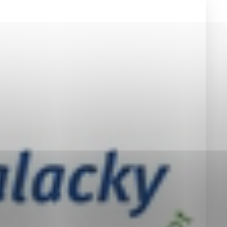
okies, ktorú chcete povoliť
sú pre prevádzku nevyhnutné a pomáhajú urobiť webové st
é funkcie, ako je navigácia na stránke a prístup k zabez
rov cookie nemôže web správne fungovať.
jú prevádzkovateľovi stránok pochopiť, ako návštevníci st
izovať a ponúknuť im lepšiu skúsenosť. Všetky dáta sa zb
étnou osobou.
Povoliť všetko
Uložiť nastavenia
Viac informácií