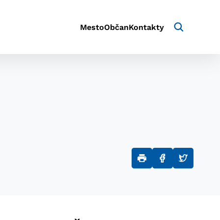
Mesto
Občan
Kontakty
aktivite a preferenciách.
e alebo aby sa uložila