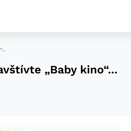
o“…
vštívte „Baby kino“...
cookies
o ktorých webové stránky môžu ukladať informácie o vašej 
tomu, aby si webový prehliadač zapamätoval Vaše prihláseni