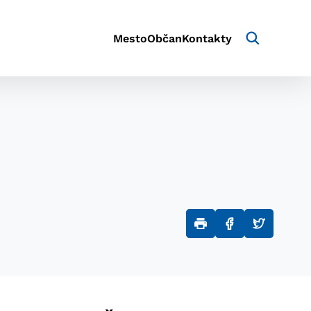
Mesto
Občan
Kontakty
aktivite a preferenciách.
e alebo aby sa uložila