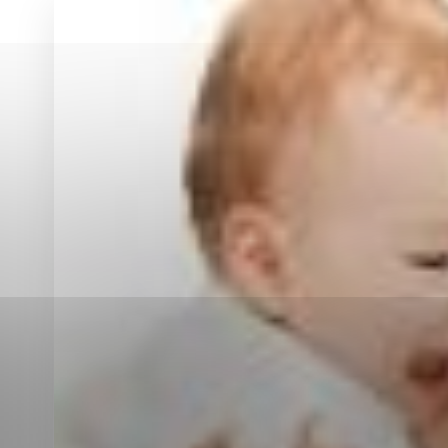
Vyberte úroveň co
Karanténna stanica Malacky
Sčítanie obyvateľov, domov a bytov
2021
Technické cookies
Separovaný zber v meste
Technické súbory cookie 
tým, že umožňujú základn
stránky. Bez týchto súbo
Analytické cookies
Analytické cookies pomáha
aby mohol stránky optimal
možné ich spojiť s konkr