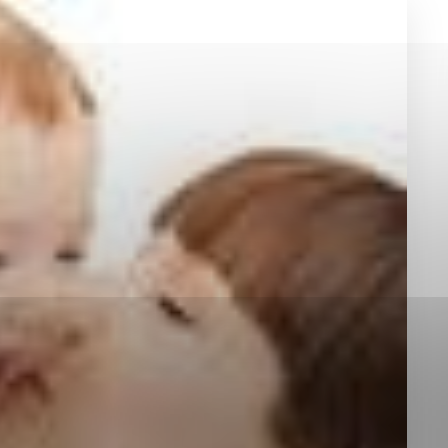
okies, ktorú chcete povoliť
sú pre prevádzku nevyhnutné a pomáhajú urobiť webové st
é funkcie, ako je navigácia na stránke a prístup k zabez
rov cookie nemôže web správne fungovať.
jú prevádzkovateľovi stránok pochopiť, ako návštevníci st
izovať a ponúknuť im lepšiu skúsenosť. Všetky dáta sa zb
étnou osobou.
Povoliť všetko
Uložiť nastavenia
Viac informácií