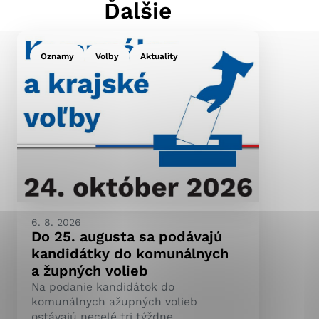
Ďalšie
Oznamy
Voľby
Aktuality
ránky uplatniteľnými
pečeným oblastiam webovej
ránok stránku používajú,
ierajú anonymne a nie je
6. 8. 2026
Do 25. augusta sa podávajú
kandidátky do komunálnych
a župných volieb
Na podanie kandidátok do
komunálnych ažupných volieb
ostávajú necelé tri týždne.