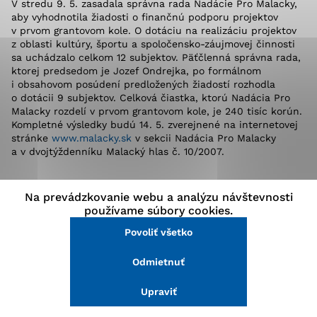
V stredu 9. 5. zasadala správna rada Nadácie Pro Malacky,
stránke a prístup k zabezpečeným oblastiam webovej
aby vyhodnotila žiadosti o finančnú podporu projektov
stránky. Bez týchto súborov cookie nemôže web
v prvom grantovom kole. O dotáciu na realizáciu projektov
správne fungovať.
z oblasti kultúry, športu a spoločensko-záujmovej činnosti
sa uchádzalo celkom 12 subjektov. Päťčlenná správna rada,
ktorej predsedom je Jozef Ondrejka, po formálnom
Analytické cookies
i obsahovom posúdení predložených žiadostí rozhodla
o dotácii 9 subjektov. Celková čiastka, ktorú Nadácia Pro
Analytické cookies pomáhajú prevádzkovateľovi stránok
Malacky rozdelí v prvom grantovom kole, je 240 tisíc korún.
pochopiť, ako návštevníci stránok stránku používajú,
Kompletné výsledky budú 14. 5. zverejnené na internetovej
aby mohol stránky optimalizovať a ponúknuť im lepšiu
stránke
www.malacky.sk
v sekcii Nadácia Pro Malacky
skúsenosť. Všetky dáta sa zbierajú anonymne a nie je
a v dvojtýždenníku Malacký hlas č. 10/2007.
možné ich spojiť s konkrétnou osobou.
Na prevádzkovanie webu a analýzu návštevnosti
Povoliť všetko
používame súbory cookies.
Ďalšie
Povoliť všetko
Uložiť nastavenia
Odmietnuť
Viac informácií
Šport
Upraviť