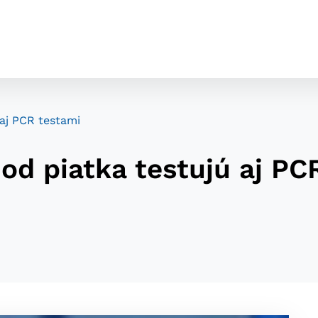
 aj PCR testami
 od piatka testujú aj PC
cookies
o ktorých webové stránky môžu ukladať informácie o vašej 
tomu, aby si webový prehliadač zapamätoval Vaše prihláseni