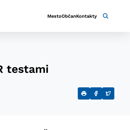
Mesto
Občan
Kontakty
R testami
aktivite a preferenciách.
e alebo aby sa uložila