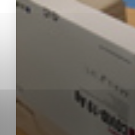
Vyberte úroveň co
Karanténna stanica Malacky
Sčítanie obyvateľov, domov a bytov
2021
Technické cookies
Separovaný zber v meste
Technické súbory cookie 
tým, že umožňujú základn
stránky. Bez týchto súbo
Analytické cookies
Analytické cookies pomáha
aby mohol stránky optimal
možné ich spojiť s konkr