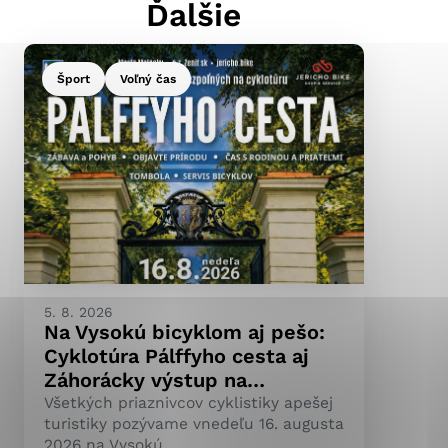
Ďalšie
Šport
Voľný čas
ránky uplatniteľnými
pečeným oblastiam webovej
ránok stránku používajú,
ierajú anonymne a nie je
5. 8. 2026
Na Vysokú bicyklom aj pešo:
Cyklotúra Pálffyho cesta aj
Záhorácky výstup na…
Všetkých priaznivcov cyklistiky apešej
turistiky pozývame vnedeľu 16. augusta
2026 na Vysokú.…