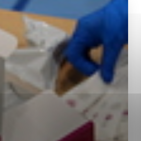
okies, ktorú chcete povoliť
sú pre prevádzku nevyhnutné a pomáhajú urobiť webové st
é funkcie, ako je navigácia na stránke a prístup k zabez
rov cookie nemôže web správne fungovať.
jú prevádzkovateľovi stránok pochopiť, ako návštevníci st
izovať a ponúknuť im lepšiu skúsenosť. Všetky dáta sa zb
étnou osobou.
Povoliť všetko
Uložiť nastavenia
Viac informácií