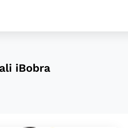
ali iBobra
cookies
o ktorých webové stránky môžu ukladať informácie o vašej 
tomu, aby si webový prehliadač zapamätoval Vaše prihláseni