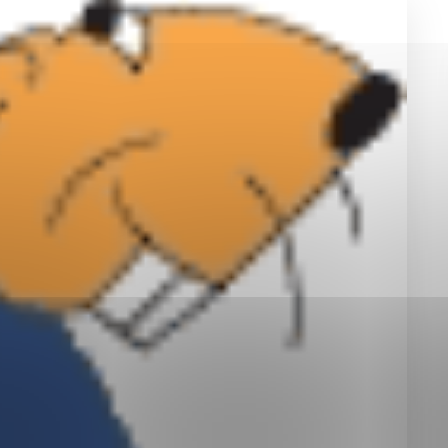
okies, ktorú chcete povoliť
sú pre prevádzku nevyhnutné a pomáhajú urobiť webové st
é funkcie, ako je navigácia na stránke a prístup k zabez
rov cookie nemôže web správne fungovať.
jú prevádzkovateľovi stránok pochopiť, ako návštevníci st
izovať a ponúknuť im lepšiu skúsenosť. Všetky dáta sa zb
étnou osobou.
Povoliť všetko
Uložiť nastavenia
Viac informácií