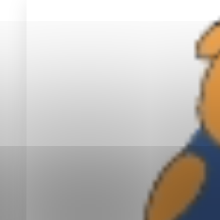
Vyberte úroveň co
Karanténna stanica Malacky
Sčítanie obyvateľov, domov a bytov
2021
Technické cookies
Separovaný zber v meste
Technické súbory cookie 
tým, že umožňujú základn
stránky. Bez týchto súbo
Analytické cookies
Analytické cookies pomáha
aby mohol stránky optimal
možné ich spojiť s konkr