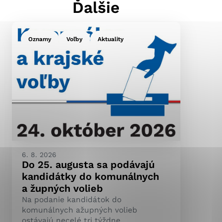
Ďalšie
Oznamy
Voľby
Aktuality
ránky uplatniteľnými
pečeným oblastiam webovej
ránok stránku používajú,
ierajú anonymne a nie je
6. 8. 2026
Do 25. augusta sa podávajú
kandidátky do komunálnych
a župných volieb
Na podanie kandidátok do
komunálnych ažupných volieb
ostávajú necelé tri týždne.