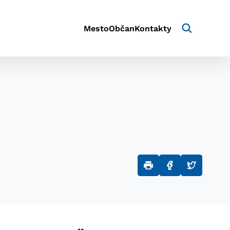
Mesto
Občan
Kontakty
aktivite a preferenciách.
e alebo aby sa uložila