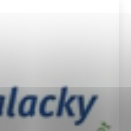
okies, ktorú chcete povoliť
sú pre prevádzku nevyhnutné a pomáhajú urobiť webové st
é funkcie, ako je navigácia na stránke a prístup k zabez
rov cookie nemôže web správne fungovať.
jú prevádzkovateľovi stránok pochopiť, ako návštevníci st
izovať a ponúknuť im lepšiu skúsenosť. Všetky dáta sa zb
étnou osobou.
Povoliť všetko
Uložiť nastavenia
Viac informácií