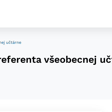
nej učtárne
referenta všeobecnej uč
cookies
o ktorých webové stránky môžu ukladať informácie o vašej 
tomu, aby si webový prehliadač zapamätoval Vaše prihláseni