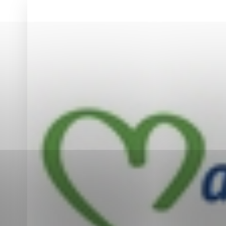
Vyberte úroveň co
Karanténna stanica Malacky
Sčítanie obyvateľov, domov a bytov
2021
Technické cookies
Separovaný zber v meste
Technické súbory cookie 
tým, že umožňujú základn
stránky. Bez týchto súbo
Analytické cookies
Analytické cookies pomáha
aby mohol stránky optimal
možné ich spojiť s konkr