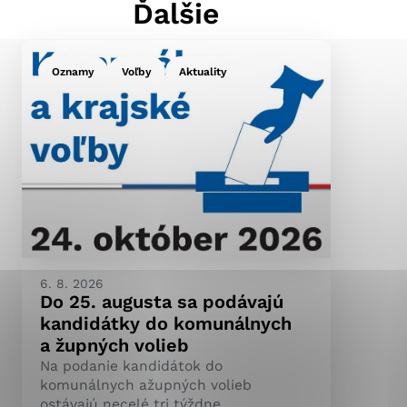
Ďalšie
Oznamy
Voľby
Aktuality
ránky uplatniteľnými
pečeným oblastiam webovej
ránok stránku používajú,
ierajú anonymne a nie je
6. 8. 2026
Do 25. augusta sa podávajú
kandidátky do komunálnych
a župných volieb
Na podanie kandidátok do
komunálnych ažupných volieb
ostávajú necelé tri týždne.