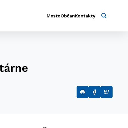
Mesto
Občan
Kontakty
tárne
aktivite a preferenciách.
e alebo aby sa uložila