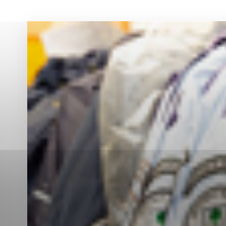
Vyberte úroveň co
Karanténna stanica Malacky
Sčítanie obyvateľov, domov a bytov
2021
Technické cookies
Separovaný zber v meste
Technické súbory cookie 
tým, že umožňujú základn
stránky. Bez týchto súbo
Analytické cookies
Analytické cookies pomáha
aby mohol stránky optimal
možné ich spojiť s konkr