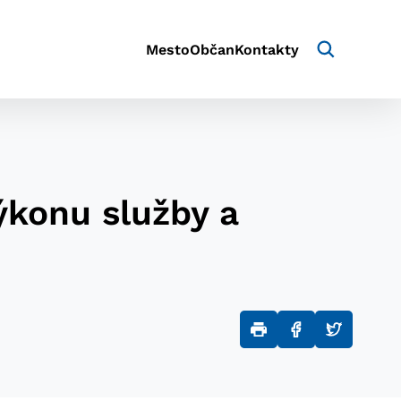
Mesto
Občan
Kontakty
ýkonu služby a
aktivite a preferenciách.
e alebo aby sa uložila