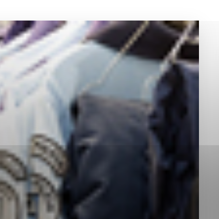
okies, ktorú chcete povoliť
sú pre prevádzku nevyhnutné a pomáhajú urobiť webové st
é funkcie, ako je navigácia na stránke a prístup k zabez
rov cookie nemôže web správne fungovať.
jú prevádzkovateľovi stránok pochopiť, ako návštevníci st
izovať a ponúknuť im lepšiu skúsenosť. Všetky dáta sa zb
étnou osobou.
Povoliť všetko
Uložiť nastavenia
Viac informácií