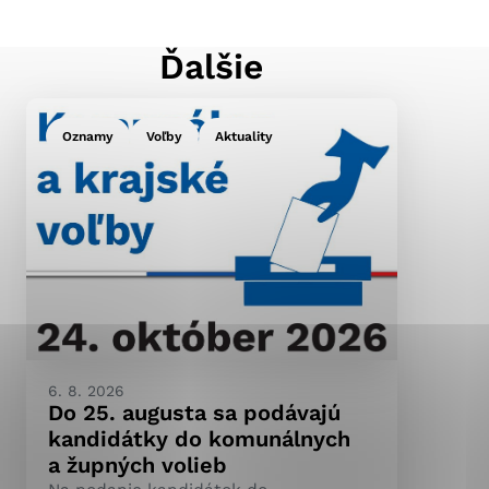
Ďalšie
ránky uplatniteľnými
pečeným oblastiam webovej
Oznamy
Voľby
Aktuality
ránok stránku používajú,
ierajú anonymne a nie je
6. 8. 2026
Do 25. augusta sa podávajú
kandidátky do komunálnych
a župných volieb