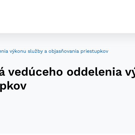
enia výkonu služby a objasňovania priestupkov
dá vedúceho oddelenia v
upkov
cookies
o ktorých webové stránky môžu ukladať informácie o vašej 
tomu, aby si webový prehliadač zapamätoval Vaše prihláseni