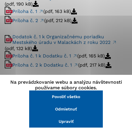
(pdf, 190 kB)
stránke a prístup k zabezpečeným oblastiam webovej
Príloha č. 1
(pdf, 163 kB)
stránky. Bez týchto súborov cookie nemôže web
správne fungovať.
Príloha č. 2
(pdf, 212 kB)
Analytické cookies
Dodatok č. 1 k Organizačnému poriadku
Mestského úradu v Malackách z roku 2022
Analytické cookies pomáhajú prevádzkovateľovi stránok
(pdf, 132 kB)
pochopiť, ako návštevníci stránok stránku používajú,
aby mohol stránky optimalizovať a ponúknuť im lepšiu
Príloha č. 1 k Dodatku č. 1
(pdf, 165 kB)
skúsenosť. Všetky dáta sa zbierajú anonymne a nie je
Príloha č. 2 k Dodatku č. 1
(pdf, 217 kB)
možné ich spojiť s konkrétnou osobou.
Dodatok č. 2 k Organizačnému poriadku
Na prevádzkovanie webu a analýzu návštevnosti
Povoliť všetko
Mestského úradu v Malackách z roku 2022
používame súbory cookies.
(pdf, 118 kB)
Povoliť všetko
Uložiť nastavenia
Príloha č. 1 k Dodatku č. 2 Organizačného
poriadku
Odmietnuť
Viac informácií
(pdf, 165 kB)
Upraviť
Dodatok č. 3 k Organizačnému poriadku
Mestského úradu v Malackách z roku 2022