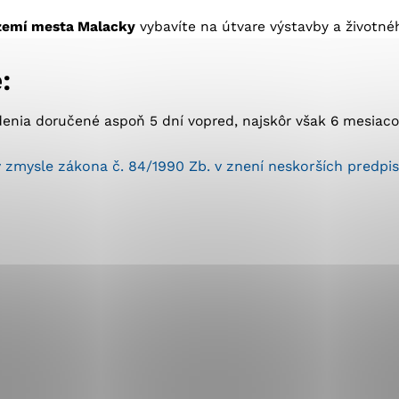
okies, ktorú chcete povoliť
zemí mesta Malacky
vybavíte na útvare výstavby a životnéh
:
sú pre prevádzku nevyhnutné a pomáhajú urobiť webové st
é funkcie, ako je navigácia na stránke a prístup k zabez
rov cookie nemôže web správne fungovať.
nia doručené aspoň 5 dní vopred, najskôr však 6 mesiacov
 zmysle zákona č. 84/1990 Zb. v znení neskorších pred
jú prevádzkovateľovi stránok pochopiť, ako návštevníci st
izovať a ponúknuť im lepšiu skúsenosť. Všetky dáta sa zb
étnou osobou.
Povoliť všetko
Uložiť nastavenia
Viac informácií