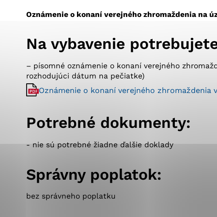
Vyberte úroveň co
Karanténna stanica Malacky
Sčítanie obyvateľov, domov a bytov
Oznámenie o konaní verejného zhromaždenia na ú
2021
Technické cookies
Separovaný zber v meste
Na vybavenie potrebujete
Technické súbory cookie 
tým, že umožňujú základn
stránky. Bez týchto súbo
– písomné oznámenie o konaní verejného zhromažde
rozhodujúci dátum na pečiatke)
Analytické cookies
Oznámenie o konaní verejného zhromaždenia v
Analytické cookies pomáha
Potrebné dokumenty:
aby mohol stránky optimal
možné ich spojiť s konkr
​- nie sú potrebné žiadne ďalšie doklady
Správny poplatok:
bez správneho poplatku