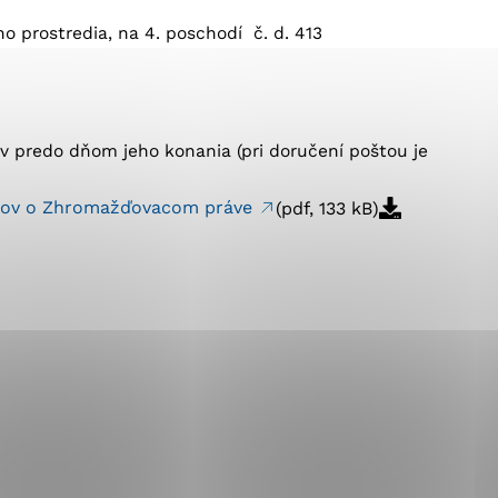
o prostredia, na 4. poschodí č. d. 413
ránky uplatniteľnými
pečeným oblastiam webovej
 predo dňom jeho konania (pri doručení poštou je
pisov o Zhromažďovacom práve
(pdf, 133 kB)
ránok stránku používajú,
ierajú anonymne a nie je