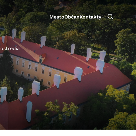
Mesto
Občan
Kontakty
rostredia
aktivite a preferenciách.
e alebo aby sa uložila