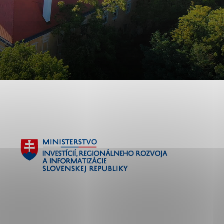
ránky uplatniteľnými
pečeným oblastiam webovej
ránok stránku používajú,
ierajú anonymne a nie je