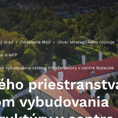
ý úrad
Oddelenia MsÚ
Útvar strategického rozvoja
úv o NFP
m vybudovania zelenej infraštruktúry v centre Malaciek
cookies
ého priestranstv
o ktorých webové stránky môžu ukladať informácie o vašej 
om vybudovania
tomu, aby si webový prehliadač zapamätoval Vaše prihláseni