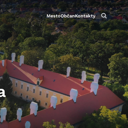
Mesto
Občan
Kontakty
a
aktivite a preferenciách.
e alebo aby sa uložila