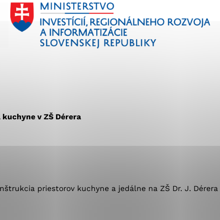
okies, ktorú chcete povoliť
sú pre prevádzku nevyhnutné a pomáhajú urobiť webové st
é funkcie, ako je navigácia na stránke a prístup k zabez
rov cookie nemôže web správne fungovať.
jú prevádzkovateľovi stránok pochopiť, ako návštevníci st
a kuchyne v ZŠ Dérera
izovať a ponúknuť im lepšiu skúsenosť. Všetky dáta sa zb
étnou osobou.
Povoliť všetko
Uložiť nastavenia
Viac informácií
štrukcia priestorov kuchyne a jedálne na ZŠ Dr. J. Dérera 