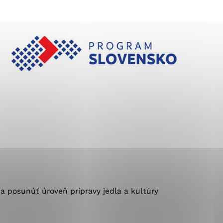
ránky uplatniteľnými
pečeným oblastiam webovej
ránok stránku používajú,
ierajú anonymne a nie je
a posunúť úroveň prípravy jedla a kultúry