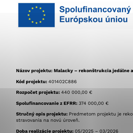
Vyberte úroveň co
Karanténna stanica Malacky
Sčítanie obyvateľov, domov a bytov
2021
Technické cookies
Separovaný zber v meste
Technické súbory cookie 
tým, že umožňujú základn
stránky. Bez týchto súbo
Analytické cookies
Analytické cookies pomáha
Názov projektu: Malacky – rekonštrukcia jedálne 
aby mohol stránky optimal
možné ich spojiť s konkr
Kód projektu:
401402C886
Rozpočet projektu:
440 000,00 €
Spolufinancovanie z EFRR:
374 000,00 €
Stručný opis projektu:
Predmetom projektu je rekon
stravovania na novú úroveň.
Doba realizácie projektu:
05/2025 – 03/2026