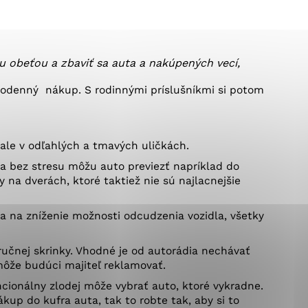
ránky uplatniteľnými
u obeťou a zbaviť sa auta a nakúpených vecí,
pečeným oblastiam webovej
elodenný nákup. S rodinnými príslušníkmi si potom
ale v odľahlých a tmavých uličkách.
ránok stránku používajú,
v a bez stresu môžu auto previezť napríklad do
ierajú anonymne a nie je
 na dverách, ktoré taktiež nie sú najlacnejšie
a na zníženie možnosti odcudzenia vozidla, všetky
učnej skrinky. Vhodné je od autorádia nechávať
 môže budúci majiteľ reklamovať.
ionálny zlodej môže vybrať auto, ktoré vykradne.
ákup do kufra auta, tak to robte tak, aby si to