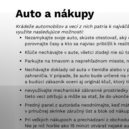
Vyberte úroveň co
Karanténna stanica Malacky
Sčítanie obyvateľov, domov a bytov
Auto a nákupy
2021
Technické cookies
Separovaný zber v meste
Technické súbory cookie 
Krádeže automobilov a vecí z nich patria k najvä
využite nasledujúce možnosti:
tým, že umožňujú základn
Nezamykajte svoje auto, skúste otestovať, aký
stránky. Bez týchto súbo
porovnajte časy a kto sa najviac priblížil k real
Kľúče nechávajte v aute, všetci zlodeji nie sú 
Analytické cookies
Parkujte na tmavom a neprehľadnom mieste, ni
Analytické cookies pomáha
Nechávajte doklady od auta v tienidle alebo v p
aby mohol stránky optimal
zahraničia. V prípade, že auto bude určené na n
možné ich spojiť s konkr
a budúci zákazník ocení aj originál kľuč, ktorý 
nevyužívajte mechanické zábranné prostriedky (
tieto veci zdržujú a môže sa stať, že do ukon
Predný panel z autorádia neodnímajte, keď mát
v príručnej skrinke záručný list a blok od nák
Pri veľkých nákupoch a prechádzaní z obchodu 
Nie je nič horšie ako 15 minút otvárať nejaké au