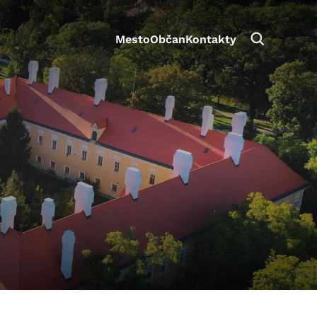
Mesto
Občan
Kontakty
aktivite a preferenciách.
e alebo aby sa uložila