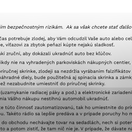
okies, ktorú chcete povoliť
sú pre prevádzku nevyhnutné a pomáhajú urobiť webové st
čším bezpečnostným rizikám.
Ak sa však chcete stať ďalšo
é funkcie, ako je navigácia na stránke a prístup k zabez
 čas potrebuje zlodej, aby Vám odcudzil Vaše auto alebo c
rov cookie nemôže web správne fungovať.
ite, víťazovi za zbytok peňazí kúpte nejakú sladkosť.
takí zruční, aby dokázali ukradnúť auto bez kľúčov.
kdy nie na vyhradených parkoviskách nákupných centier, 
jú prevádzkovateľovi stránok pochopiť, ako návštevníci st
ríručnej skrinke, zlodeji sa nezdržia vyrábaním falzifikáto
izovať a ponúknuť im lepšiu skúsenosť. Všetky dáta sa zb
áhradné diely, bude použiteľná aj spínacia skrinka a zámky
étnou osobou.
tiež nezabudnite umiestniť do príručnej skrinky.
uzamykanie radiacej páky a pod.) a elektronické zariadeni
čenia Vášho nákupu nestihnú automobil ukradnúť.
Povoliť všetko
Uložiť nastavenia
Viac informácií
e túto činnosť zautomatizovanú, tak ho umiestnite do prír
upu. Takéto rádio sa lepšie predáva a v prípade poruchy ho
do obchodu nechávajte tovar na sedadlách, nech si potenc
to a potom zistiť, že tam nič nie je. V prípade, že dávate n