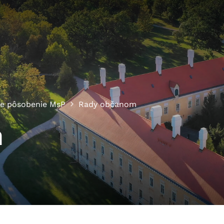
ne pôsobenie MsP
Rady občanom
m
cookies
o ktorých webové stránky môžu ukladať informácie o vašej 
tomu, aby si webový prehliadač zapamätoval Vaše prihláseni