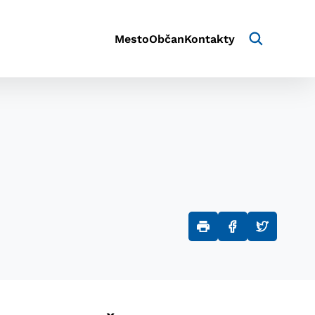
Mesto
Občan
Kontakty
aktivite a preferenciách.
e alebo aby sa uložila