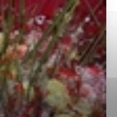
okies, ktorú chcete povoliť
sú pre prevádzku nevyhnutné a pomáhajú urobiť webové st
é funkcie, ako je navigácia na stránke a prístup k zabez
rov cookie nemôže web správne fungovať.
jú prevádzkovateľovi stránok pochopiť, ako návštevníci st
izovať a ponúknuť im lepšiu skúsenosť. Všetky dáta sa zb
étnou osobou.
Povoliť všetko
Uložiť nastavenia
Viac informácií