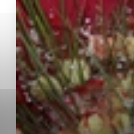
Vyberte úroveň co
Karanténna stanica Malacky
Sčítanie obyvateľov, domov a bytov
2021
Technické cookies
Separovaný zber v meste
Technické súbory cookie 
tým, že umožňujú základn
stránky. Bez týchto súbo
Analytické cookies
Analytické cookies pomáha
aby mohol stránky optimal
možné ich spojiť s konkr