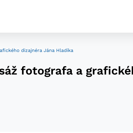
afického dizajnéra Jána Hladíka
áž fotografa a grafické
cookies
o ktorých webové stránky môžu ukladať informácie o vašej 
tomu, aby si webový prehliadač zapamätoval Vaše prihláseni