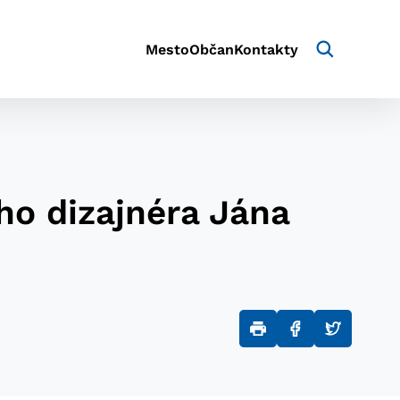
Mesto
Občan
Kontakty
ho dizajnéra Jána
aktivite a preferenciách.
e alebo aby sa uložila