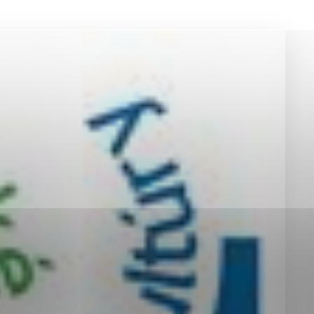
okies, ktorú chcete povoliť
sú pre prevádzku nevyhnutné a pomáhajú urobiť webové st
é funkcie, ako je navigácia na stránke a prístup k zabez
rov cookie nemôže web správne fungovať.
jú prevádzkovateľovi stránok pochopiť, ako návštevníci st
izovať a ponúknuť im lepšiu skúsenosť. Všetky dáta sa zb
étnou osobou.
Povoliť všetko
Uložiť nastavenia
Viac informácií