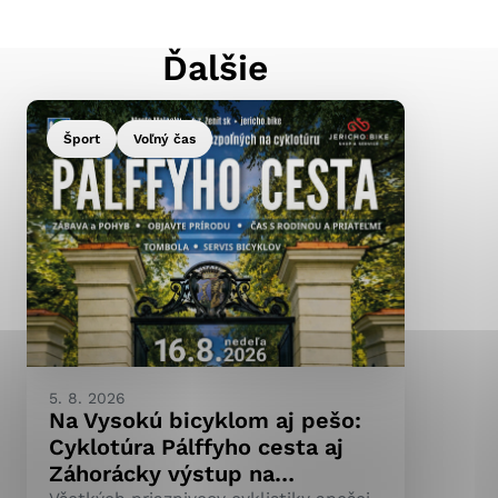
Ďalšie
ránky uplatniteľnými
pečeným oblastiam webovej
Šport
Voľný čas
ránok stránku používajú,
ierajú anonymne a nie je
5. 8. 2026
Na Vysokú bicyklom aj pešo:
Cyklotúra Pálffyho cesta aj
Záhorácky výstup na…