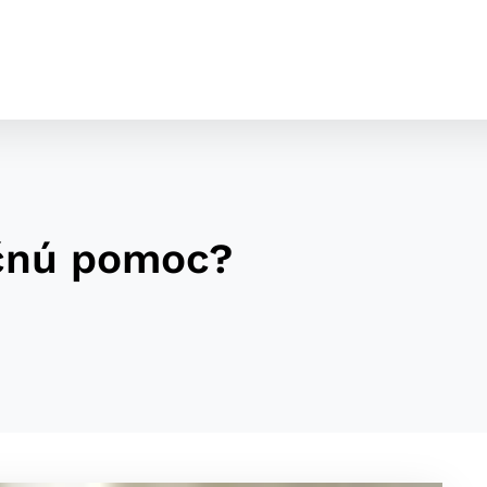
nčnú pomoc?
cookies
o ktorých webové stránky môžu ukladať informácie o vašej 
tomu, aby si webový prehliadač zapamätoval Vaše prihláseni