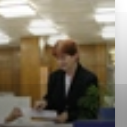
okies, ktorú chcete povoliť
sú pre prevádzku nevyhnutné a pomáhajú urobiť webové st
é funkcie, ako je navigácia na stránke a prístup k zabez
rov cookie nemôže web správne fungovať.
jú prevádzkovateľovi stránok pochopiť, ako návštevníci st
izovať a ponúknuť im lepšiu skúsenosť. Všetky dáta sa zb
étnou osobou.
Povoliť všetko
Uložiť nastavenia
Viac informácií