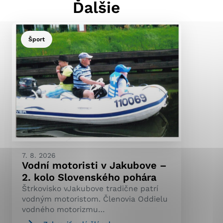
Ďalšie
Šport
ránky uplatniteľnými
pečeným oblastiam webovej
ránok stránku používajú,
ierajú anonymne a nie je
7. 8. 2026
Vodní motoristi v Jakubove –
2. kolo Slovenského pohára
Štrkovisko vJakubove tradične patrí
vodným motoristom. Členovia Oddielu
vodného motorizmu…