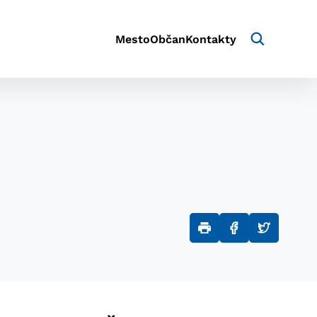
Mesto
Občan
Kontakty
aktivite a preferenciách.
e alebo aby sa uložila