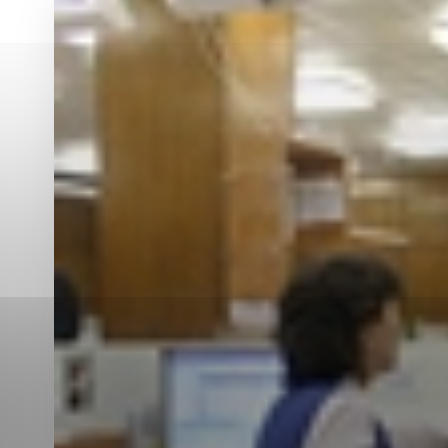
Vyberte úroveň co
Karanténna stanica Malacky
Sčítanie obyvateľov, domov a bytov
2021
Technické cookies
Separovaný zber v meste
Technické súbory cookie 
tým, že umožňujú základn
stránky. Bez týchto súbo
Analytické cookies
Analytické cookies pomáha
aby mohol stránky optimal
možné ich spojiť s konkr