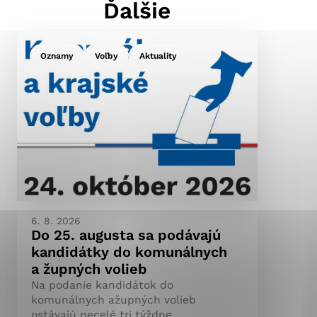
Ďalšie
Oznamy
Voľby
Aktuality
ránky uplatniteľnými
pečeným oblastiam webovej
ránok stránku používajú,
ierajú anonymne a nie je
6. 8. 2026
Do 25. augusta sa podávajú
kandidátky do komunálnych
a župných volieb
Na podanie kandidátok do
komunálnych ažupných volieb
ostávajú necelé tri týždne.