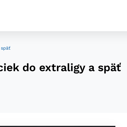
 späť
iek do extraligy a späť
cookies
o ktorých webové stránky môžu ukladať informácie o vašej 
tomu, aby si webový prehliadač zapamätoval Vaše prihláseni