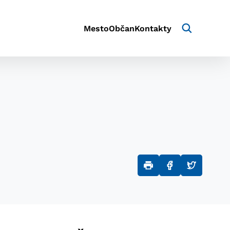
Mesto
Občan
Kontakty
aktivite a preferenciách.
e alebo aby sa uložila