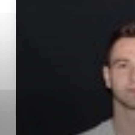
Vyberte úroveň co
Karanténna stanica Malacky
Sčítanie obyvateľov, domov a bytov
2021
Technické cookies
Separovaný zber v meste
Technické súbory cookie 
tým, že umožňujú základn
stránky. Bez týchto súbo
Analytické cookies
Analytické cookies pomáha
aby mohol stránky optimal
možné ich spojiť s konkr