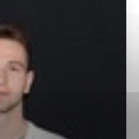
okies, ktorú chcete povoliť
sú pre prevádzku nevyhnutné a pomáhajú urobiť webové st
é funkcie, ako je navigácia na stránke a prístup k zabez
rov cookie nemôže web správne fungovať.
jú prevádzkovateľovi stránok pochopiť, ako návštevníci st
izovať a ponúknuť im lepšiu skúsenosť. Všetky dáta sa zb
étnou osobou.
Povoliť všetko
Uložiť nastavenia
Viac informácií