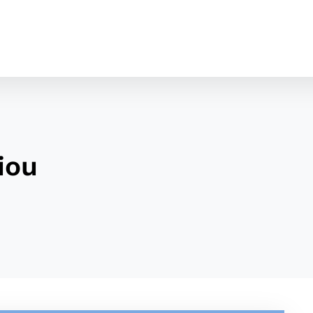
iou
cookies
o ktorých webové stránky môžu ukladať informácie o vašej 
tomu, aby si webový prehliadač zapamätoval Vaše prihláseni