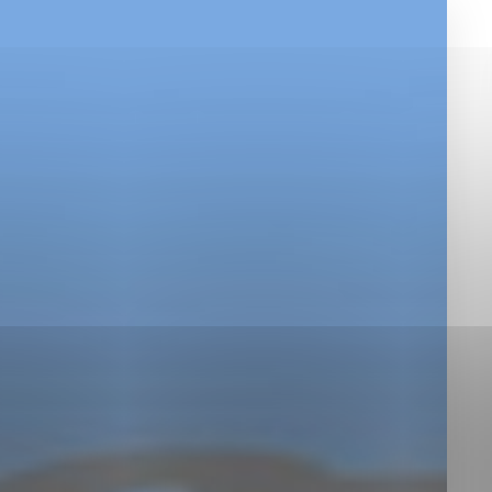
okies, ktorú chcete povoliť
sú pre prevádzku nevyhnutné a pomáhajú urobiť webové st
é funkcie, ako je navigácia na stránke a prístup k zabez
rov cookie nemôže web správne fungovať.
jú prevádzkovateľovi stránok pochopiť, ako návštevníci st
izovať a ponúknuť im lepšiu skúsenosť. Všetky dáta sa zb
étnou osobou.
Povoliť všetko
Uložiť nastavenia
Viac informácií