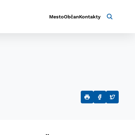
Mesto
Občan
Kontakty
aktivite a preferenciách.
e alebo aby sa uložila