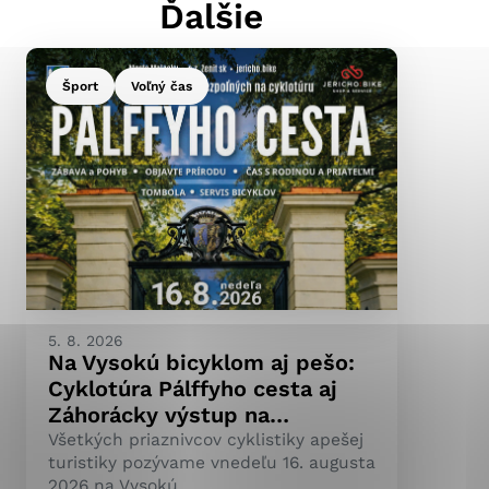
Ďalšie
Šport
Voľný čas
ránky uplatniteľnými
pečeným oblastiam webovej
ránok stránku používajú,
ierajú anonymne a nie je
5. 8. 2026
Na Vysokú bicyklom aj pešo:
Cyklotúra Pálffyho cesta aj
Záhorácky výstup na…
Všetkých priaznivcov cyklistiky apešej
turistiky pozývame vnedeľu 16. augusta
2026 na Vysokú.…