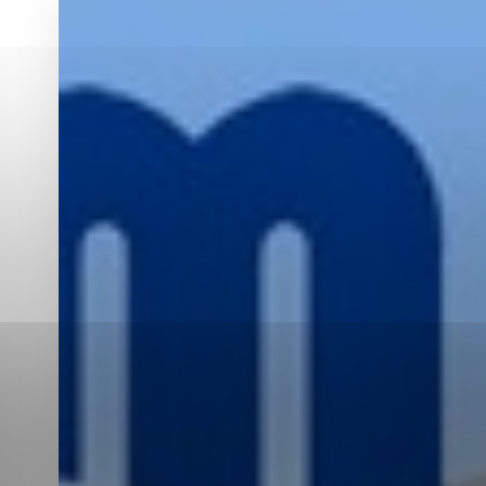
Vyberte úroveň co
Karanténna stanica Malacky
Sčítanie obyvateľov, domov a bytov
2021
Technické cookies
Separovaný zber v meste
Technické súbory cookie 
tým, že umožňujú základn
stránky. Bez týchto súbo
Analytické cookies
Analytické cookies pomáha
aby mohol stránky optimal
možné ich spojiť s konkr