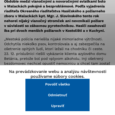
Obdobie medzi vianočnými a novoročnými sviatkami bolo
stránke a prístup k zabezpečeným oblastiam webovej
v Malackách pokojné a bezproblémové. Podľa vyjadrenia
stránky. Bez týchto súborov cookie nemôže web
riaditeľa Okresného riaditeľstva Hasičského a požiarneho
správne fungovať.
zboru v Malackách kpt. Mgr. J. Slovinského tento rok
nehorel nijaký vianočný stromček ani nevznikali požiare
v súvislosti so zábavnou pyrotechnikou. Hasiči zasahovali
Analytické cookies
iba pri dvoch menších požiaroch v Kostolišti a v Kuchyni.
Analytické cookies pomáhajú prevádzkovateľovi stránok
„Mestská polícia neriešila nijaké mimoriadne výtržnosti.
pochopiť, ako návštevníci stránok stránku používajú,
Odchytila niekoľko psov, kontrolovala a aj zabezpečila na
aby mohol stránky optimalizovať a ponúknuť im lepšiu
ošetrenie opitých ľudí, ktorí ležali na chodníku či ceste.
skúsenosť. Všetky dáta sa zbierajú anonymne a nie je
23. 12. príslušníci riešili vykázanie klienta azylového domu
možné ich spojiť s konkrétnou osobou.
Betánia, pretože bol pod vplyvom alkoholu. Iný ošetrený
bezdomovec nechcel opustiť nemocnicu a chcel tam zostať
cez sviatky v teple,“ hovorí Mgr. V. Kunák – vedúci oddelenia
Na prevádzkovanie webu a analýzu návštevnosti
preventívnych aktivít MsP.
Povoliť všetko
používame súbory cookies.
Farský úrad požiadal MsP o pomoc a hliadkovanie počas
Povoliť všetko
Uložiť nastavenia
polnočnej omše, aby pobožnosť nebola rušená výbuchmi
„pirátov“. Pikantnejším problémom bolo hľadanie utečených
Odmietnuť
Viac informácií
chovancov reedukačného domova v Sološnici, ktorí sa však
nenašli. Chirurgická pohotovosť v Nemocničnej, a.s.,
Upraviť
zaznamenala počas sviatkov najmä úrazy u detí i dospelých
spôsobené pádmi pri korčuľovaní na neďalekom mestskom