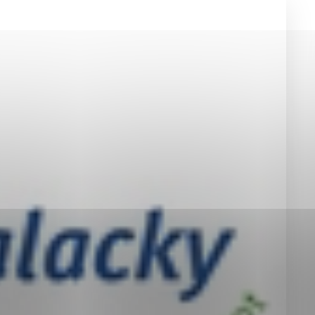
okies, ktorú chcete povoliť
sú pre prevádzku nevyhnutné a pomáhajú urobiť webové st
é funkcie, ako je navigácia na stránke a prístup k zabez
rov cookie nemôže web správne fungovať.
jú prevádzkovateľovi stránok pochopiť, ako návštevníci st
izovať a ponúknuť im lepšiu skúsenosť. Všetky dáta sa zb
étnou osobou.
Povoliť všetko
Uložiť nastavenia
Viac informácií