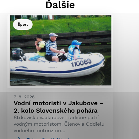
Ďalšie
Šport
ránky uplatniteľnými
pečeným oblastiam webovej
ránok stránku používajú,
ierajú anonymne a nie je
7. 8. 2026
Vodní motoristi v Jakubove –
2. kolo Slovenského pohára
Štrkovisko vJakubove tradične patrí
vodným motoristom. Členovia Oddielu
vodného motorizmu…