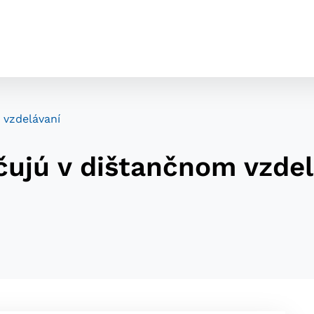
 vzdelávaní
čujú v dištančnom vzdel
cookies
o ktorých webové stránky môžu ukladať informácie o vašej 
tomu, aby si webový prehliadač zapamätoval Vaše prihláseni