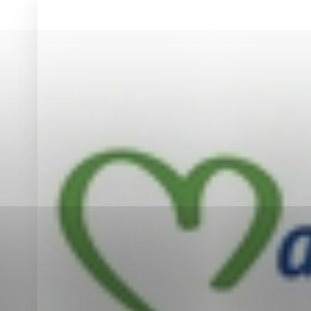
Vyberte úroveň co
Karanténna stanica Malacky
Sčítanie obyvateľov, domov a bytov
2021
Technické cookies
Separovaný zber v meste
Technické súbory cookie 
tým, že umožňujú základn
stránky. Bez týchto súbo
Analytické cookies
Analytické cookies pomáha
aby mohol stránky optimal
možné ich spojiť s konkr