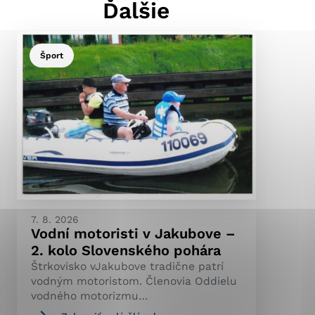
Ďalšie
Šport
ránky uplatniteľnými
pečeným oblastiam webovej
ránok stránku používajú,
ierajú anonymne a nie je
7. 8. 2026
Vodní motoristi v Jakubove –
2. kolo Slovenského pohára
Štrkovisko vJakubove tradične patrí
vodným motoristom. Členovia Oddielu
vodného motorizmu…