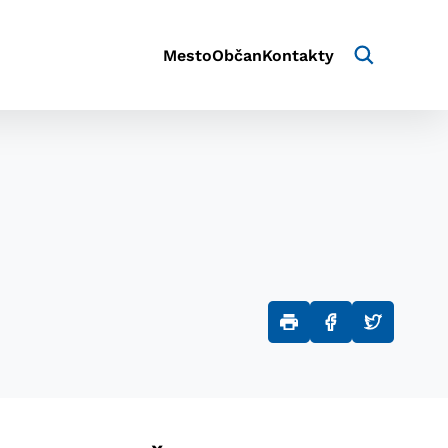
Mesto
Občan
Kontakty
aktivite a preferenciách.
e alebo aby sa uložila