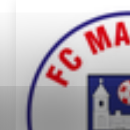
Vyberte úroveň co
Karanténna stanica Malacky
Sčítanie obyvateľov, domov a bytov
2021
Technické cookies
Separovaný zber v meste
Technické súbory cookie 
tým, že umožňujú základn
stránky. Bez týchto súbo
Analytické cookies
Analytické cookies pomáha
aby mohol stránky optimal
možné ich spojiť s konkr