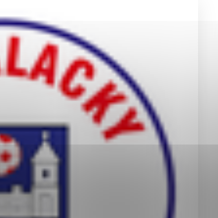
okies, ktorú chcete povoliť
sú pre prevádzku nevyhnutné a pomáhajú urobiť webové st
é funkcie, ako je navigácia na stránke a prístup k zabez
rov cookie nemôže web správne fungovať.
jú prevádzkovateľovi stránok pochopiť, ako návštevníci st
izovať a ponúknuť im lepšiu skúsenosť. Všetky dáta sa zb
étnou osobou.
Povoliť všetko
Uložiť nastavenia
Viac informácií