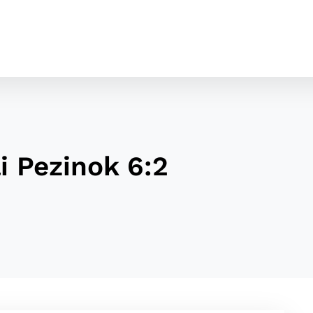
i Pezinok 6:2
cookies
o ktorých webové stránky môžu ukladať informácie o vašej 
tomu, aby si webový prehliadač zapamätoval Vaše prihláseni