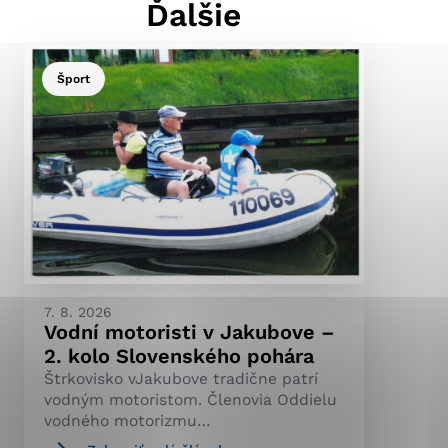
Ďalšie
Šport
ránky uplatniteľnými
pečeným oblastiam webovej
ránok stránku používajú,
ierajú anonymne a nie je
7. 8. 2026
Vodní motoristi v Jakubove –
2. kolo Slovenského pohára
Štrkovisko vJakubove tradične patrí
vodným motoristom. Členovia Oddielu
vodného motorizmu…