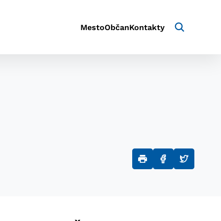
Mesto
Občan
Kontakty
aktivite a preferenciách.
e alebo aby sa uložila