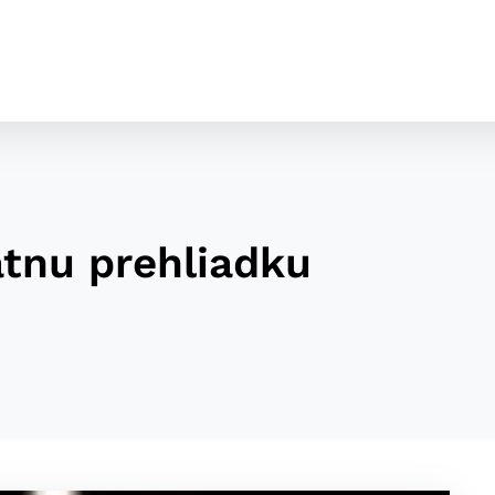
átnu prehliadku
cookies
o ktorých webové stránky môžu ukladať informácie o vašej 
tomu, aby si webový prehliadač zapamätoval Vaše prihláseni