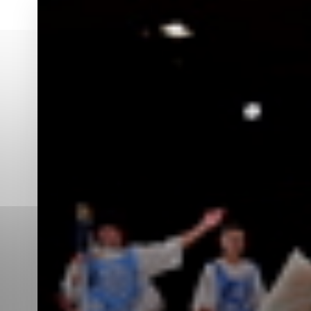
Vyberte úroveň co
Karanténna stanica Malacky
Sčítanie obyvateľov, domov a bytov
2021
Technické cookies
Separovaný zber v meste
Technické súbory cookie 
tým, že umožňujú základn
stránky. Bez týchto súbo
Analytické cookies
Analytické cookies pomáha
aby mohol stránky optimal
možné ich spojiť s konkr