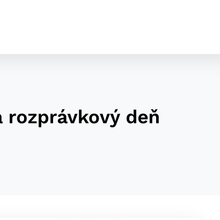
a rozprávkový deň
cookies
o ktorých webové stránky môžu ukladať informácie o vašej 
tomu, aby si webový prehliadač zapamätoval Vaše prihláseni