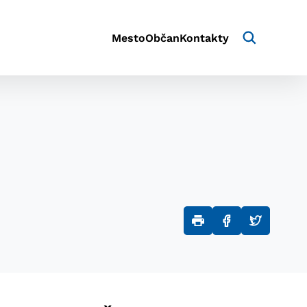
Mesto
Občan
Kontakty
aktivite a preferenciách.
e alebo aby sa uložila