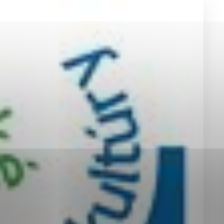
okies, ktorú chcete povoliť
sú pre prevádzku nevyhnutné a pomáhajú urobiť webové st
é funkcie, ako je navigácia na stránke a prístup k zabez
rov cookie nemôže web správne fungovať.
jú prevádzkovateľovi stránok pochopiť, ako návštevníci st
izovať a ponúknuť im lepšiu skúsenosť. Všetky dáta sa zb
étnou osobou.
Povoliť všetko
Uložiť nastavenia
Viac informácií