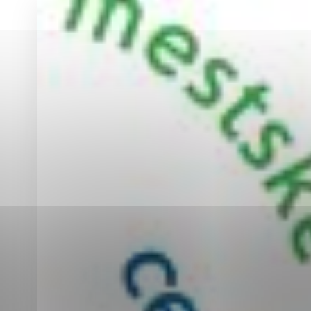
Vyberte úroveň co
Karanténna stanica Malacky
Sčítanie obyvateľov, domov a bytov
2021
Technické cookies
Separovaný zber v meste
Technické súbory cookie 
tým, že umožňujú základn
stránky. Bez týchto súbo
Analytické cookies
Analytické cookies pomáha
aby mohol stránky optimal
možné ich spojiť s konkr