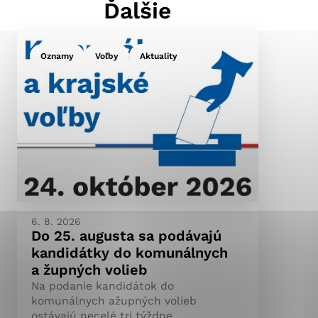
Ďalšie
Oznamy
Voľby
Aktuality
ránky uplatniteľnými
pečeným oblastiam webovej
ránok stránku používajú,
ierajú anonymne a nie je
6. 8. 2026
Do 25. augusta sa podávajú
kandidátky do komunálnych
a župných volieb
Na podanie kandidátok do
komunálnych ažupných volieb
ostávajú necelé tri týždne.