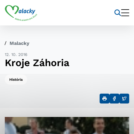
Vyhľadávanie
Nastavenie cookies
Malacky
Cookies sú malé súbory, do ktorých webové stránky
12. 10. 2016
môžu ukladať informácie o vašej aktivite a
Kroje Záhoria
preferenciách. Používajú sa napríklad k tomu, aby si
webový prehliadač zapamätoval Vaše prihlásenie alebo
aby sa uložila Vaša voľba v tomto okne.
História
Vyberte úroveň cookies, ktorú
chcete povoliť
Technické cookies
Technické súbory cookie sú pre prevádzku nevyhnutné
a pomáhajú urobiť webové stránky uplatniteľnými tým,
že umožňujú základné funkcie, ako je navigácia na