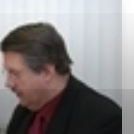
okies, ktorú chcete povoliť
sú pre prevádzku nevyhnutné a pomáhajú urobiť webové st
é funkcie, ako je navigácia na stránke a prístup k zabez
rov cookie nemôže web správne fungovať.
jú prevádzkovateľovi stránok pochopiť, ako návštevníci st
izovať a ponúknuť im lepšiu skúsenosť. Všetky dáta sa zb
étnou osobou.
Povoliť všetko
Uložiť nastavenia
Viac informácií