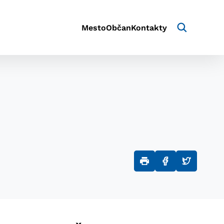
Mesto
Občan
Kontakty
aktivite a preferenciách.
e alebo aby sa uložila