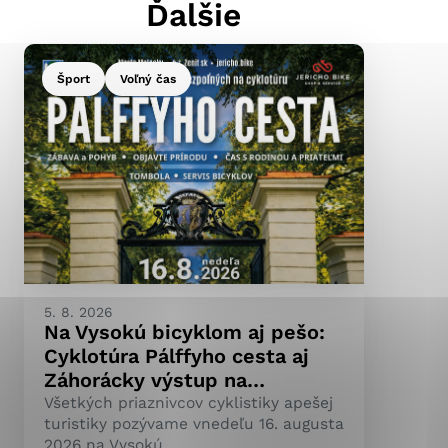
Ďalšie
Šport
Voľný čas
ránky uplatniteľnými
pečeným oblastiam webovej
ránok stránku používajú,
ierajú anonymne a nie je
5. 8. 2026
Na Vysokú bicyklom aj pešo:
Cyklotúra Pálffyho cesta aj
Záhorácky výstup na…
Všetkých priaznivcov cyklistiky apešej
turistiky pozývame vnedeľu 16. augusta
2026 na Vysokú.…