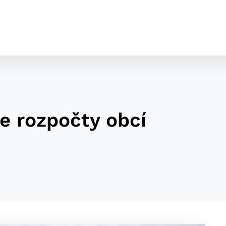
e rozpočty obcí
cookies
o ktorých webové stránky môžu ukladať informácie o vašej 
tomu, aby si webový prehliadač zapamätoval Vaše prihláseni