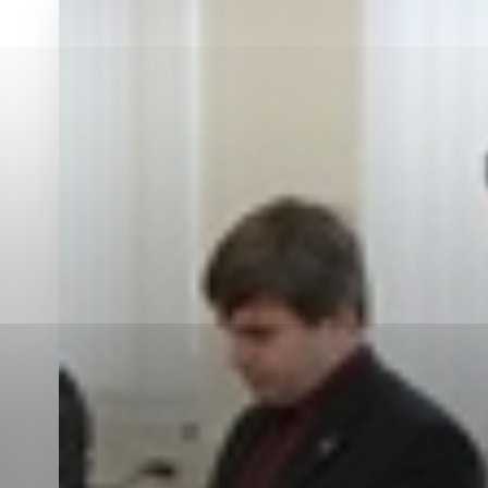
Vyberte úroveň co
Karanténna stanica Malacky
Sčítanie obyvateľov, domov a bytov
2021
Technické cookies
Separovaný zber v meste
Technické súbory cookie 
tým, že umožňujú základn
stránky. Bez týchto súbo
Analytické cookies
Analytické cookies pomáha
aby mohol stránky optimal
možné ich spojiť s konkr