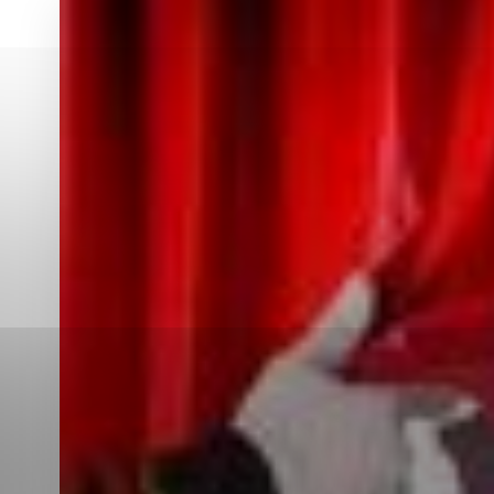
Vyberte úroveň co
Karanténna stanica Malacky
Sčítanie obyvateľov, domov a bytov
2021
Technické cookies
Separovaný zber v meste
Technické súbory cookie 
tým, že umožňujú základn
stránky. Bez týchto súbo
Analytické cookies
Analytické cookies pomáha
aby mohol stránky optimal
možné ich spojiť s konkr