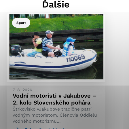
Ďalšie
Šport
ránky uplatniteľnými
pečeným oblastiam webovej
ránok stránku používajú,
ierajú anonymne a nie je
7. 8. 2026
Vodní motoristi v Jakubove –
2. kolo Slovenského pohára
Štrkovisko vJakubove tradične patrí
vodným motoristom. Členovia Oddielu
vodného motorizmu…