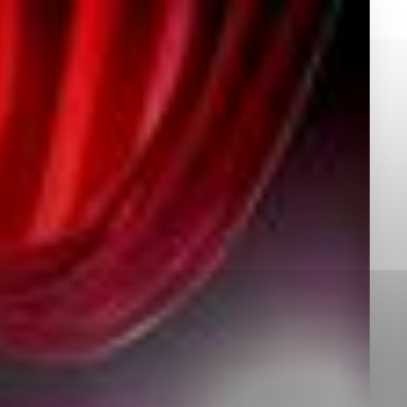
okies, ktorú chcete povoliť
sú pre prevádzku nevyhnutné a pomáhajú urobiť webové st
é funkcie, ako je navigácia na stránke a prístup k zabez
rov cookie nemôže web správne fungovať.
jú prevádzkovateľovi stránok pochopiť, ako návštevníci st
izovať a ponúknuť im lepšiu skúsenosť. Všetky dáta sa zb
étnou osobou.
Povoliť všetko
Uložiť nastavenia
Viac informácií