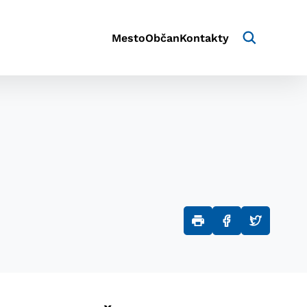
Mesto
Občan
Kontakty
aktivite a preferenciách.
e alebo aby sa uložila